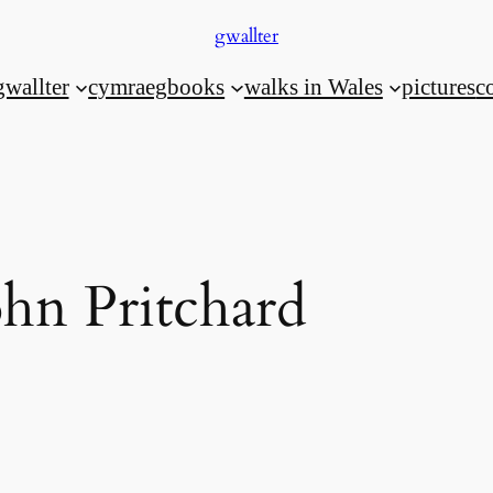
gwallter
gwallter
cymraeg
books
walks in Wales
pictures
c
hn Pritchard