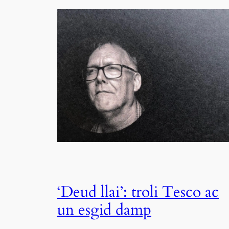
‘Deud llai’: troli Tesco ac
un esgid damp