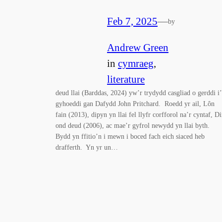
Feb 7, 2025
—
by
Andrew Green
in
cymraeg
, 
literature
deud llai (Barddas, 2024) yw’r trydydd casgliad o gerddi i
gyhoeddi gan Dafydd John Pritchard. Roedd yr ail, Lôn
fain (2013), dipyn yn llai fel llyfr corfforol na’r cyntaf, D
ond deud (2006), ac mae’r gyfrol newydd yn llai byth.
Bydd yn ffitio’n i mewn i boced fach eich siaced heb
drafferth. Yn yr un…