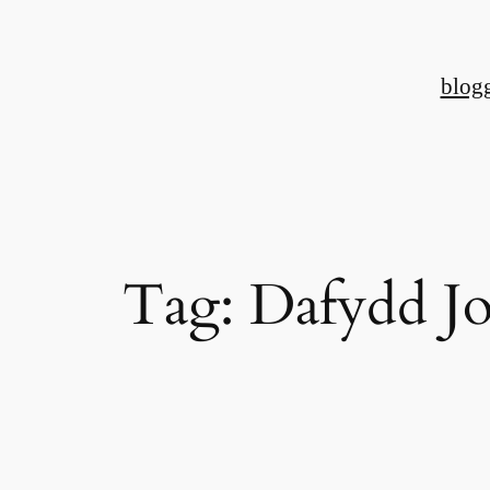
Skip
to
blog
content
Tag:
Dafydd Jo