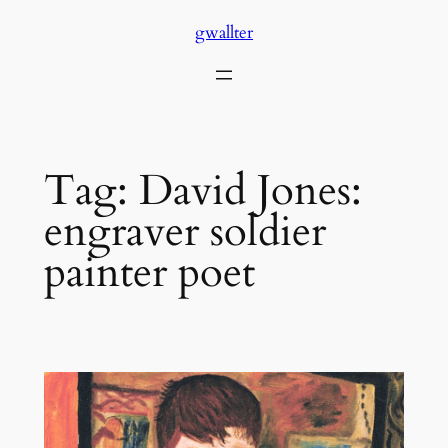
Skip
gwallter
to
content
Tag:
David Jones:
engraver soldier
painter poet