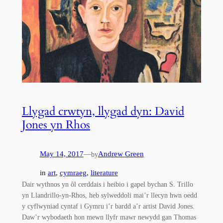
Llygad crwtyn, llygad dyn: David
Jones yn Rhos
May 14, 2017
—
Andrew Green
by
in
art
, 
cymraeg
, 
literature
Dair wythnos yn ôl cerddais i heibio i gapel bychan S. Trillo
yn Llandrillo-yn-Rhos, heb sylweddoli mai’r llecyn hwn oedd
y cyflwyniad cyntaf i Gymru i’r bardd a’r artist David Jones.
Daw’r wybodaeth hon mewn llyfr mawr newydd gan Thomas