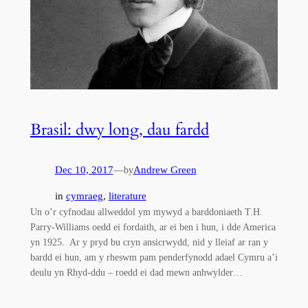
Brasil: dwy long, dau fardd
Dec 10, 2017
—
Andrew Green
by
in
cymraeg
, 
literature
Un o’r cyfnodau allweddol ym mywyd a barddoniaeth T.H.
Parry-Williams oedd ei fordaith, ar ei ben i hun, i dde America
yn 1925. Ar y pryd bu cryn ansicrwydd, nid y lleiaf ar ran y
bardd ei hun, am y rheswm pam penderfynodd adael Cymru a’i
deulu yn Rhyd-ddu – roedd ei dad mewn anhwylder…