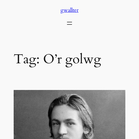
Skip
gwallter
to
content
Tag:
O’r golwg