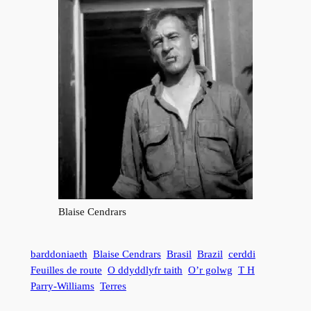
Blaise Cendrars
barddoniaeth
Blaise Cendrars
Brasil
Brazil
cerddi
Feuilles de route
O ddyddlyfr taith
O’r golwg
T H
Parry-Williams
Terres