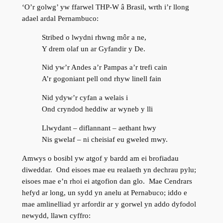
‘O’r golwg’ yw ffarwel THP-W â Brasil, wrth i’r llong
adael ardal Pernambuco:
Stribed o lwydni rhwng môr a ne,
Y drem olaf un ar Gyfandir y De.
Nid yw’r Andes a’r Pampas a’r trefi cain
A’r gogoniant pell ond rhyw linell fain
Nid ydyw’r cyfan a welais i
Ond cryndod heddiw ar wyneb y lli
Llwydant – diflannant – aethant hwy
Nis gwelaf – ni cheisiaf eu gweled mwy.
Amwys o bosibl yw atgof y bardd am ei brofiadau
diweddar. Ond eisoes mae eu realaeth yn dechrau pylu;
eisoes mae e’n rhoi ei atgofion dan glo. Mae Cendrars
hefyd ar long, un sydd yn anelu at Pernabuco; iddo e
mae amlinelliad yr arfordir ar y gorwel yn addo dyfodol
newydd, llawn cyffro: