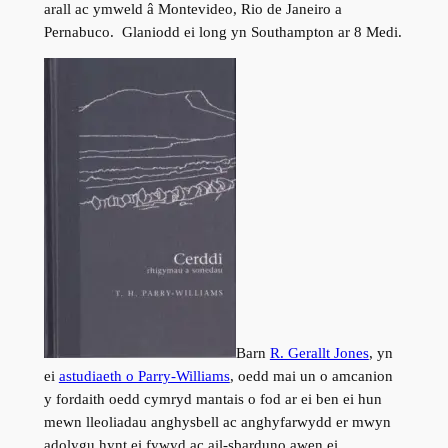
arall ac ymweld â Montevideo, Rio de Janeiro a
Pernabuco. Glaniodd ei long yn Southampton ar 8 Medi.
Barn
R. Gerallt Jones
, yn
ei
astudiaeth o Parry-Williams
, oedd mai un o amcanion
y fordaith oedd cymryd mantais o fod ar ei ben ei hun
mewn lleoliadau anghysbell ac anghyfarwydd er mwyn
adolygu hynt ei fywyd ac ail-sbarduno awen ei