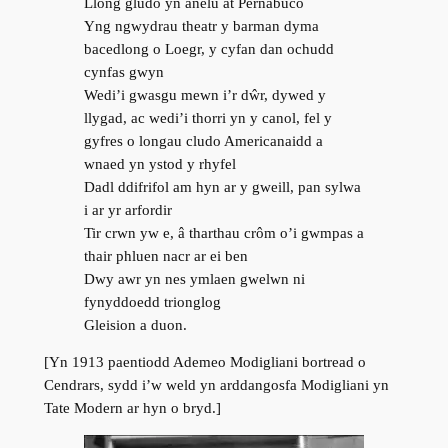
Llong gludo yn anelu at Pernabuco
Yng ngwydrau theatr y barman dyma
bacedlong o Loegr, y cyfan dan ochudd
cynfas gwyn
Wedi’i gwasgu mewn i’r dŵr, dywed y
llygad, ac wedi’i thorri yn y canol, fel y
gyfres o longau cludo Americanaidd a
wnaed yn ystod y rhyfel
Dadl ddifrifol am hyn ar y gweill, pan sylwa
i ar yr arfordir
Tir crwn yw e, â tharthau crôm o’i gwmpas a
thair phluen nacr ar ei ben
Dwy awr yn nes ymlaen gwelwn ni
fynyddoedd trionglog
Gleision a duon.
[Yn 1913 paentiodd Ademeo Modigliani bortread o
Cendrars, sydd i’w weld yn arddangosfa Modigliani yn
Tate Modern ar hyn o bryd.]