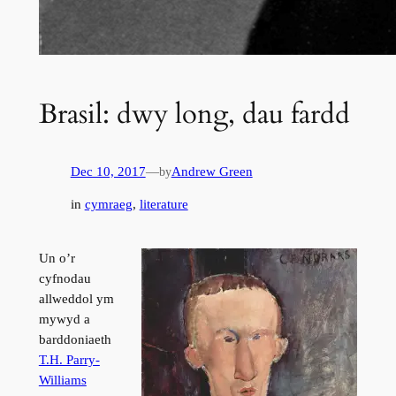
Brasil: dwy long, dau fardd
Dec 10, 2017
—
Andrew Green
by
in
cymraeg
, 
literature
Un o’r
cyfnodau
allweddol ym
mywyd a
barddoniaeth
T.H. Parry-
Williams