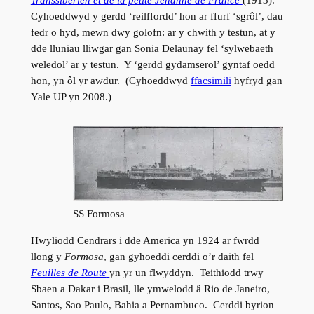
Transsib
érien et de la petite Jehanne de France
(1913).
Cyhoeddwyd y gerdd ‘reilffordd’ hon ar ffurf ‘sgrôl’, dau
fedr o hyd, mewn dwy golofn: ar y chwith y testun, at y
dde lluniau lliwgar gan Sonia Delaunay fel ‘sylwebaeth
weledol’ ar y testun. Y ‘gerdd gydamserol’ gyntaf oedd
hon, yn ôl yr awdur. (Cyhoeddwyd
ffacsimili
hyfryd gan
Yale UP yn 2008.)
SS Formosa
Hwyliodd Cendrars i dde America yn 1924 ar fwrdd
llong y
Formosa
, gan gyhoeddi cerddi o’r daith fel
Feuilles de Route
yn yr un flwyddyn. Teithiodd trwy
Sbaen a Dakar i Brasil, lle ymwelodd â Rio de Janeiro,
Santos, Sao Paulo, Bahia a Pernambuco. Cerddi byrion