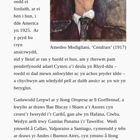
oedd ei
fordaith, ar ei
ben i hun, i
dde America
yn 1925. Ar
y pryd bu
cryn
Amedeo Modigliani, ‘Cendrars’ (1917)
ansicrwydd,
nid y lleiaf ar ran y bardd ei hun, am y rheswm pam
penderfynodd adael Cymru a’i deulu yn Rhyd-ddu –
roedd ei dad mewn anhwylder ac yn achos pryder iddo –
a chychwyn am wledydd pell ar daith ansicr ac yn wir yn
beryglus.
Gadawodd Lerpwl ar y llong
Oropesa
ar 9 Gorffennaf, a
hwylio ar draws Bae Biscay i Sbaen a’r Asores cyn
croesi’r Iwerydd i’r Caribî, gan alw yn Hafana, Ciwba.
Wedyn aeth trwy Gamlas Panama i’r Tawelfor. Wedi
ymweld â Callao, Valparaiso a Santiago, cymerodd y trên
ar draws yr Andes i Buenos Aires, cyn ymuno â llong