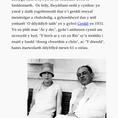
farddoniaeth. Os felly, llwyddiant oedd y cynllun: yn
ystod y daith ysgrifennodd rhai o’i gerddi mwyaf
meistrolgar a chaboledig, a gyhoeddwyd dan y teitl
ymbarél ‘O ddyddlyfr taith’ yn y gyfrol
Cerddi
yn 1931.
Yn eu plith mae ‘Ar y dec’, gyda’i amheuon cynnil am
sicrwydd y byd, ‘Y ferch ar y cei yn Rio’ sy’n treiddio i
enaid y bardd ‘rhwng chwerthin a chrïo’, ac ‘Y diwedd’,
hanes marwolaeth ddyfrllyd mewn 61 o eiriau.