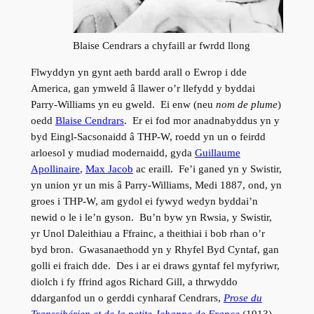
Blaise Cendrars a chyfaill ar fwrdd llong
Flwyddyn yn gynt aeth bardd arall o Ewrop i dde
America, gan ymweld â llawer o’r llefydd y byddai
Parry-Williams yn eu gweld. Ei enw (neu
nom de plume
)
oedd
Blaise Cendrars
. Er ei fod mor anadnabyddus yn y
byd Eingl-Sacsonaidd â THP-W, roedd yn un o feirdd
arloesol y mudiad modernaidd, gyda
Guillaume
Apollinaire
,
Max Jacob
ac eraill. Fe’i ganed yn y Swistir,
yn union yr un mis â Parry-Williams, Medi 1887, ond, yn
groes i THP-W, am gydol ei fywyd wedyn byddai’n
newid o le i le’n gyson. Bu’n byw yn Rwsia, y Swistir,
yr Unol Daleithiau a Ffrainc, a theithiai i bob rhan o’r
byd bron. Gwasanaethodd yn y Rhyfel Byd Cyntaf, gan
golli ei fraich dde. Des i ar ei draws gyntaf fel myfyriwr,
diolch i fy ffrind agos Richard Gill, a thrwyddo
ddarganfod un o gerddi cynharaf Cendrars,
Prose du