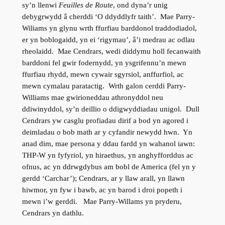
sy’n llenwi
Feuilles de Route
, ond dyna’r unig
debygrwydd â cherddi ‘O ddyddlyfr taith’. Mae Parry-
Wiliams yn glynu wrth ffurfiau barddonol traddodiadol,
er yn boblogaidd, yn ei ‘rigymau’, â’i medrau ac odlau
rheolaidd. Mae Cendrars, wedi diddymu holl fecanwaith
barddoni fel gwir fodernydd, yn ysgrifennu’n mewn
ffurfiau rhydd, mewn cywair sgyrsiol, anffurfiol, ac
mewn cymalau paratactig. Wrth galon cerddi Parry-
Williams mae gwirioneddau athronyddol neu
ddiwinyddol, sy’n deillio o ddigwyddiadau unigol. Dull
Cendrars yw casglu profiadau dirif a bod yn agored i
deimladau o bob math ar y cyfandir newydd hwn. Yn
anad dim, mae persona y ddau fardd yn wahanol iawn:
THP-W yn fyfyriol, yn hiraethus, yn anghyfforddus ac
ofnus, ac yn ddrwgdybus am bobl de America (fel yn y
gerdd ‘Carchar’); Cendrars, ar y llaw arall, yn llawn
hiwmor, yn fyw i bawb, ac yn barod i droi popeth i
mewn i’w gerddi. Mae Parry-Willams yn pryderu,
Cendrars yn dathlu.