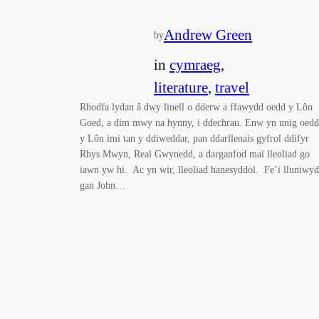
Andrew Green
by
in
cymraeg
, 
literature
, 
travel
Rhodfa lydan â dwy linell o dderw a ffawydd oedd y Lôn
Goed, a dim mwy na hynny, i ddechrau. Enw yn unig oedd
y Lôn imi tan y ddiweddar, pan ddarllenais gyfrol ddifyr
Rhys Mwyn, Real Gwynedd, a darganfod mai lleoliad go
iawn yw hi. Ac yn wir, lleoliad hanesyddol. Fe’i lluniwyd
gan John…