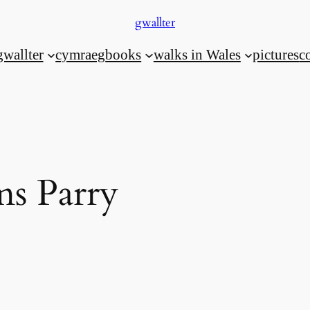
gwallter
gwallter
cymraeg
books
walks in Wales
pictures
c
ms Parry