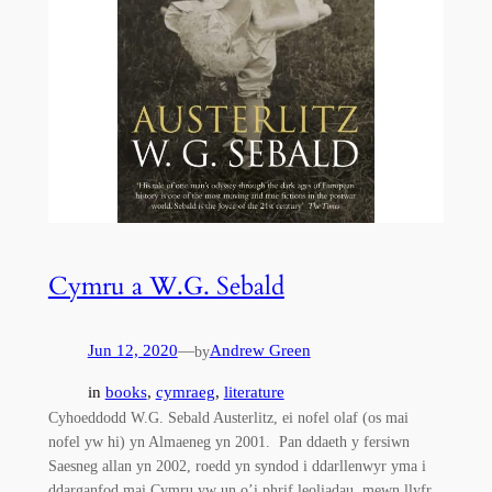
Cymru a W.G. Sebald
Jun 12, 2020
—
Andrew Green
by
in
books
, 
cymraeg
, 
literature
Cyhoeddodd W.G. Sebald Austerlitz, ei nofel olaf (os mai
nofel yw hi) yn Almaeneg yn 2001. Pan ddaeth y fersiwn
Saesneg allan yn 2002, roedd yn syndod i ddarllenwyr yma i
ddarganfod mai Cymru yw un o’i phrif leoliadau, mewn llyfr