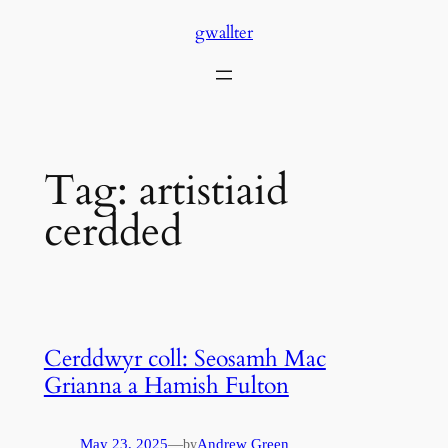
Skip
gwallter
to
content
Tag:
artistiaid
cerdded
Cerddwyr coll: Seosamh Mac
Grianna a Hamish Fulton
May 23, 2025
—
Andrew Green
by