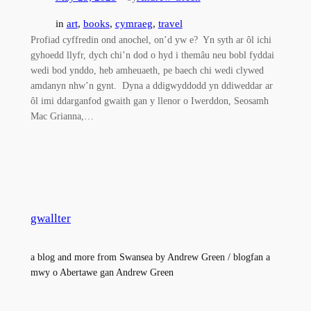
in
art
, 
books
, 
cymraeg
, 
travel
Profiad cyffredin ond anochel, on’d yw e? Yn syth ar ôl ichi
gyhoedd llyfr, dych chi’n dod o hyd i themâu neu bobl fyddai
wedi bod ynddo, heb amheuaeth, pe baech chi wedi clywed
amdanyn nhw’n gynt. Dyna a ddigwyddodd yn ddiweddar ar
ôl imi ddarganfod gwaith gan y llenor o Iwerddon, Seosamh
Mac Grianna,…
gwallter
a blog and more from Swansea by Andrew Green / blogfan a
mwy o Abertawe gan Andrew Green