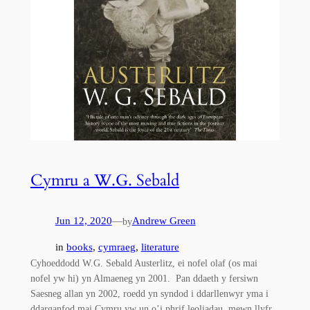
Cymru a W.G. Sebald
Jun 12, 2020
—
Andrew Green
by
in
books
, 
cymraeg
, 
literature
Cyhoeddodd W.G. Sebald Austerlitz, ei nofel olaf (os mai
nofel yw hi) yn Almaeneg yn 2001. Pan ddaeth y fersiwn
Saesneg allan yn 2002, roedd yn syndod i ddarllenwyr yma i
ddarganfod mai Cymru yw un o’i phrif leoliadau, mewn llyfr