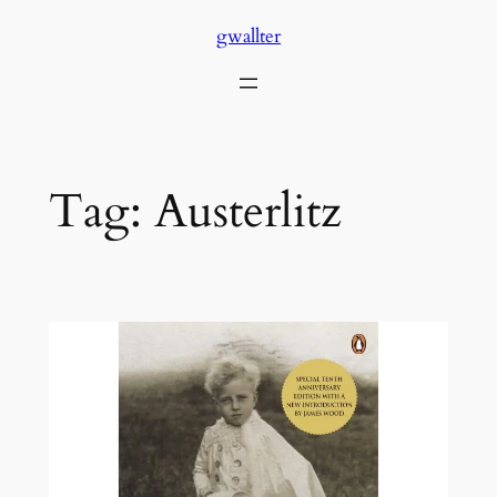
Skip
gwallter
to
content
Tag:
Austerlitz