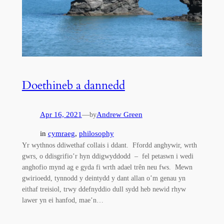
Doethineb a dannedd
Apr 16, 2021
—
Andrew Green
by
in
cymraeg
, 
philosophy
Yr wythnos ddiwethaf collais i ddant. Ffordd anghywir, wrth
gwrs, o ddisgrifio’r hyn ddigwyddodd – fel petaswn i wedi
anghofio mynd ag e gyda fi wrth adael trên neu fws. Mewn
gwirioedd, tynnodd y deintydd y dant allan o’m genau yn
eithaf treisiol, trwy ddefnyddio dull sydd heb newid rhyw
lawer yn ei hanfod, mae’n…