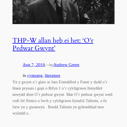
THP-W allan heb ei het: ‘O’r
Pedwar Gwynt’
Aug 7, 2016
—
Andrew Green
by
in
cymraeg
, 
literature
Yn y gwynt a’r glaw ar faes Eisteddfod y Fenni y dydd o’r
blaen prynais i gopi o Rifyn 1 o’r cylchgrawn llenyddol
newydd sbon O’r pedwar gwynt. Mae O’r pedwar gwynt wedi
codi fel ffenics o lwch y cylchgrawn hynafol Taliesin, a fu
farw yn y gwanwyn. Roedd Taliesin yn gyhoeddiad mor
wylaidd a…