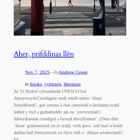
Aber, prifddinas llên
Nov 7, 2025
—
Andrew Green
by
in
books
, 
cymraeg
, 
literature
Ar 31 Hydref cyhoeddodd UNESCO fod
Aberystwyth/Ceredigion wedi ennill statws ‘dinas
llenyddiaeth’, gan ymuno â rhai cannoedd o leoliadau eraill
ledled y byd a gydnabyddir am eu ‘ymrwymiad i
ddiwydiannau creadigol a bywyd diwylliannol’. (Does dim
‘dinas’ gonfensiynol yn yr ardal, wrth gwrs, ond mae’n bosib
dadlau bod Aberystwyth yn rhyw fath o ‘ddinas-wladwriaeth’,
fel…