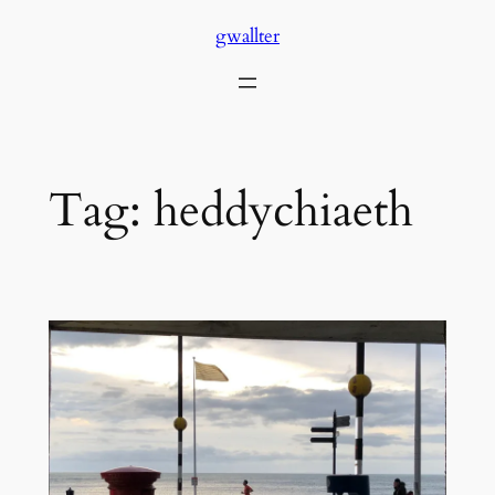
Skip
gwallter
to
content
Tag:
heddychiaeth