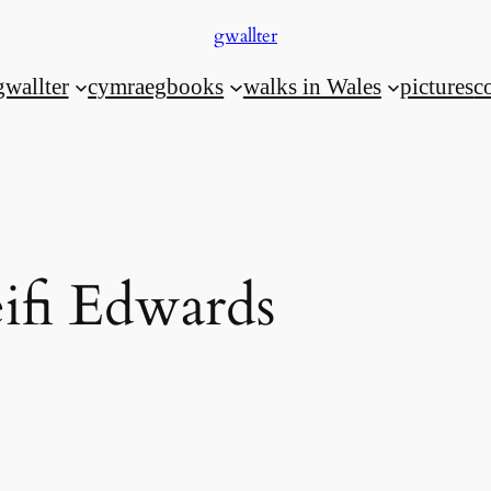
gwallter
gwallter
cymraeg
books
walks in Wales
pictures
c
ifi Edwards