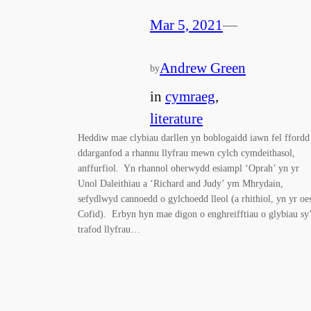
Mar 5, 2021
—
Andrew Green
by
in
cymraeg
, 
literature
Heddiw mae clybiau darllen yn boblogaidd iawn fel ffordd
ddarganfod a rhannu llyfrau mewn cylch cymdeithasol,
anffurfiol. Yn rhannol oherwydd esiampl ‘Oprah’ yn yr
Unol Daleithiau a ‘Richard and Judy’ ym Mhrydain,
sefydlwyd cannoedd o gylchoedd lleol (a rhithiol, yn yr oe
Cofid). Erbyn hyn mae digon o enghreifftiau o glybiau sy
trafod llyfrau…