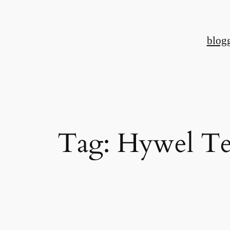
Skip
to
blog
content
Tag:
Hywel Te