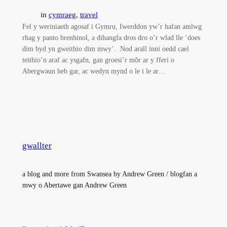
in
cymraeg
, 
travel
Fel y weriniaeth agosaf i Gymru, Iwerddon yw’r hafan amlwg
rhag y panto brenhinol, a dihangfa dros dro o’r wlad lle ‘does
dim byd yn gweithio dim mwy’. Nod arall inni oedd cael
teithio’n araf ac ysgafn, gan groesi’r môr ar y fferi o
Abergwaun heb gar, ac wedyn mynd o le i le ar…
gwallter
a blog and more from Swansea by Andrew Green / blogfan a
mwy o Abertawe gan Andrew Green