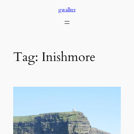
Skip
gwallter
to
content
Tag:
Inishmore