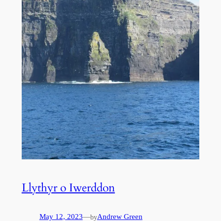
Llythyr o Iwerddon
May 12, 2023
—
Andrew Green
by