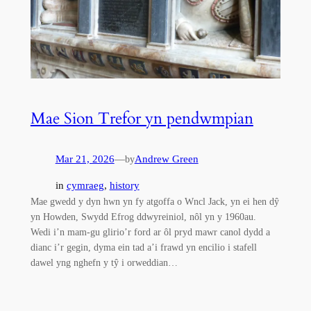
Mae Sion Trefor yn pendwmpian
Mar 21, 2026
—
Andrew Green
by
in
cymraeg
, 
history
Mae gwedd y dyn hwn yn fy atgoffa o Wncl Jack, yn ei hen dŷ
yn Howden, Swydd Efrog ddwyreiniol, nôl yn y 1960au.
Wedi i’n mam-gu glirio’r ford ar ôl pryd mawr canol dydd a
dianc i’r gegin, dyma ein tad a’i frawd yn encilio i stafell
dawel yng nghefn y tŷ i orweddian…