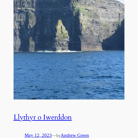
Llythyr o Iwerddon
May 12, 2023
—
Andrew Green
by