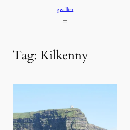
Skip
gwallter
to
content
Tag:
Kilkenny