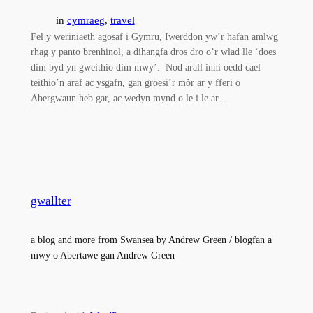
in
cymraeg
, 
travel
Fel y weriniaeth agosaf i Gymru, Iwerddon yw’r hafan amlwg
rhag y panto brenhinol, a dihangfa dros dro o’r wlad lle ‘does
dim byd yn gweithio dim mwy’. Nod arall inni oedd cael
teithio’n araf ac ysgafn, gan groesi’r môr ar y fferi o
Abergwaun heb gar, ac wedyn mynd o le i le ar…
gwallter
a blog and more from Swansea by Andrew Green / blogfan a
mwy o Abertawe gan Andrew Green