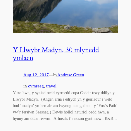
Y Llwybr Madyn, 30 mlynedd
ymlaen
Aug 12, 2017
—
Andrew Green
by
in
cymraeg
, 
travel
Y tro hwn, y syniad oedd cyrraedd copa Cadair trwy ddilyn y
Llwybr Madyn. (Angen arna i edrych yn y geiriadur i weld
bod ‘madyn’ yn hen air am lwynog neu gadno – y ‘Fox’s Path’
yw’r fersiwn Saesneg.) Dewis hollol naturiol oedd hwn, a
hynny am ddau reswm. Arhosais i’r noson gynt mewn B&B…