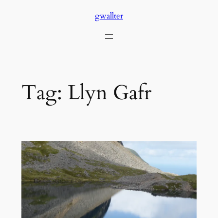
Skip
gwallter
to
content
Tag:
Llyn Gafr