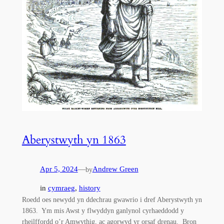
Aberystwyth yn 1863
Apr 5, 2024
—
Andrew Green
by
in
cymraeg
, 
history
Roedd oes newydd yn ddechrau gwawrio i dref Aberystwyth yn
1863. Ym mis Awst y flwyddyn ganlynol cyrhaeddodd y
rheilffordd o’r Amwythig, ac agorwyd yr orsaf drenau. Bron