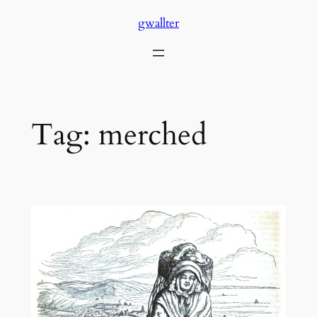
Skip
gwallter
to
content
Tag:
merched