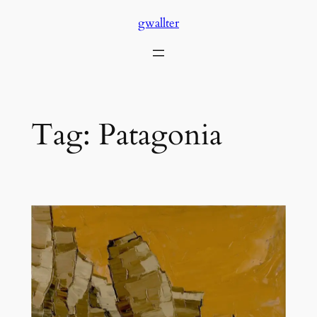
Skip
gwallter
to
content
Tag:
Patagonia