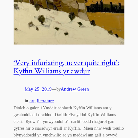
‘Very infuriating, never quite right’:
Kyffin Williams yr awdur
May 25, 2019
—
Andrew Green
by
in
art
, 
literature
Diolch o galon i Ymddiriedolaeth Kyffin Williams am y
gwahoddiad i draddodi Darlith Flynyddol Kyffin Williams
eleni. Rydw i’n ymwybodol o’r darlithoedd rhagorol gan
gyfres hir o siaradwyr eraill ar Kyffin. Maen nhw wedi treulio
blynyddoedd yn ymchwilio ac yn meddwl am gelf a bywyd