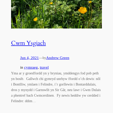
Cwm Ysgiach
Jun 4, 2021
—
Andrew Green
by
in
cymraeg
, 
travel
Yma ar y groesffordd yn y bryniau, ymddengys fod pob peth
yn bosib. Gallwch chi gymryd unrhyw ffordd o’ch dewis: nôl
i Bontlliw, ymlaen i Felindre, i’r gorllewin i Bontarddulais,
dros y mynydd i Garnswllt yn Sir Gâr, neu lawr i Gwm Dulais
a phentref bach Cwmcerdinen. Fy newis heddiw yw cerdded i
Felindre: ddim…