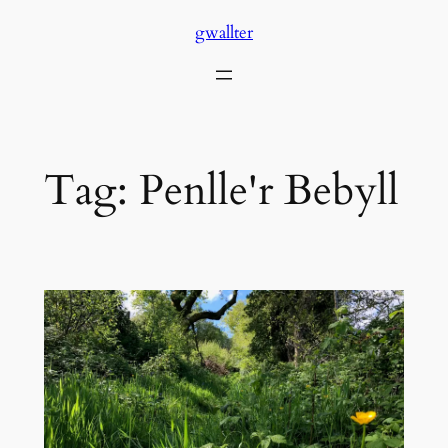
Skip
gwallter
to
content
Tag:
Penlle'r Bebyll