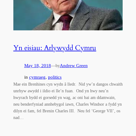
Yn eisiau: Arlywydd Cymru
May 18, 2018
—
Andrew Green
by
in
cymraeg
, 
politics
Mae ein Brenhines cyn wydn â lledr. Nid yw’n dangos chwaith
unrhyw awydd i ildio ei lle’n fuan. Ond yn hwy neu’n
hwyrach bydd ei gorsedd yn wag, ac oni bai am ddamwain,
neu benderfyniad annhebygol iawn, Charles Windsor a fydd yn
dilyn ei fam, fel Brenin Charles III. Neu fel ‘George VII’, os
nad…