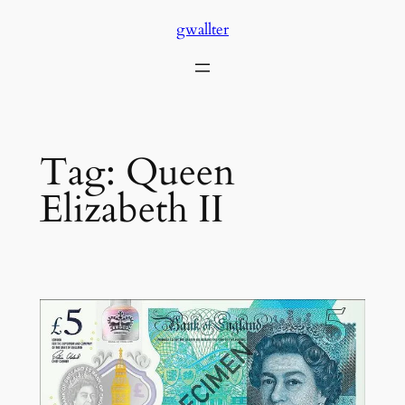
Skip
gwallter
to
content
Tag:
Queen
Elizabeth II