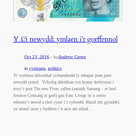
Y £5 newydd: ymlaen i’r gorffennol
Oct 23, 2016
—
Andrew Green
by
in
cymraeg
, 
politics
Yr wythnos ddiwethaf cyrhaeddodd fy mhapur pum punt
newydd cyntaf. Ychydig ddyddiau cyn hynny derbyniais i
trwy’r post The new Fiver, taflen (uniaith Saesneg – er bod
fersiwn Cymraeg ar gael) gan Fanc Lloegr sy’n ceisio
esbonio’r newid a rhoi cysur i’r cyhoedd. Rhaid imi gyfaddef,
yn anaml iawn y byddwn i’n aros am eiliad…