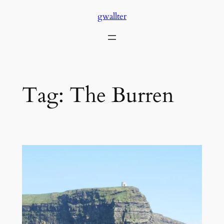
Skip
gwallter
to
content
Tag:
The Burren