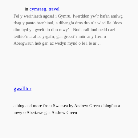
in
cymraeg
, 
travel
Fel y weriniaeth agosaf i Gymru, Iwerddon yw’r hafan amlwg
rhag y panto brenhinol, a dihangfa dros dro o’r wlad lle ‘does
dim byd yn gweithio dim mwy’. Nod arall inni oedd cael
teithio’n araf ac ysgafn, gan groesi’r môr ar y fferi o
Abergwaun heb gar, ac wedyn mynd o le i le ar…
gwallter
a blog and more from Swansea by Andrew Green / blogfan a
mwy o Abertawe gan Andrew Green