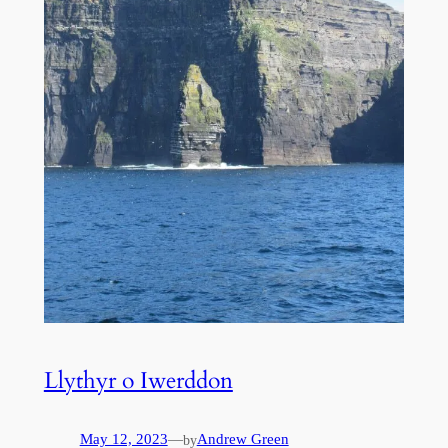
Llythyr o Iwerddon
May 12, 2023
—
Andrew Green
by