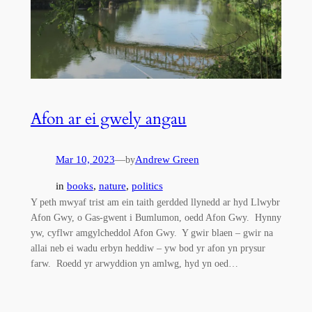
Afon ar ei gwely angau
Mar 10, 2023
—
Andrew Green
by
in
books
, 
nature
, 
politics
Y peth mwyaf trist am ein taith gerdded llynedd ar hyd Llwybr
Afon Gwy, o Gas-gwent i Bumlumon, oedd Afon Gwy. Hynny
yw, cyflwr amgylcheddol Afon Gwy. Y gwir blaen – gwir na
allai neb ei wadu erbyn heddiw – yw bod yr afon yn prysur
farw. Roedd yr arwyddion yn amlwg, hyd yn oed…