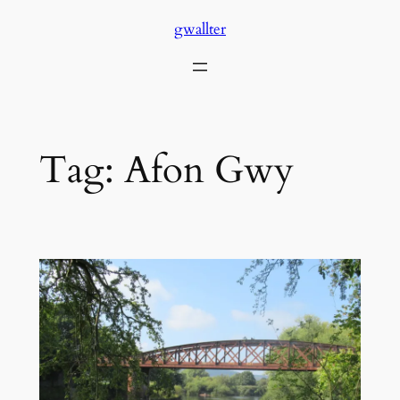
Skip
gwallter
to
content
Tag:
Afon Gwy