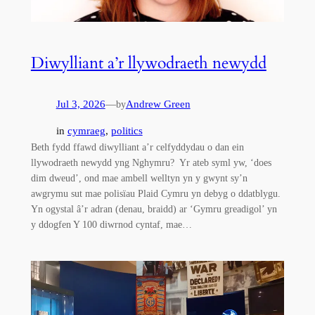
Diwylliant a’r llywodraeth newydd
Jul 3, 2026
—
Andrew Green
by
in
cymraeg
, 
politics
Beth fydd ffawd diwylliant a’r celfyddydau o dan ein
llywodraeth newydd yng Nghymru? Yr ateb syml yw, ‘does
dim dweud’, ond mae ambell welltyn yn y gwynt sy’n
awgrymu sut mae polisïau Plaid Cymru yn debyg o ddatblygu.
Yn ogystal â’r adran (denau, braidd) ar ‘Gymru greadigol’ yn
y ddogfen Y 100 diwrnod cyntaf, mae…