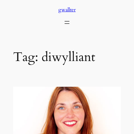
Skip
gwallter
to
content
Tag:
diwylliant