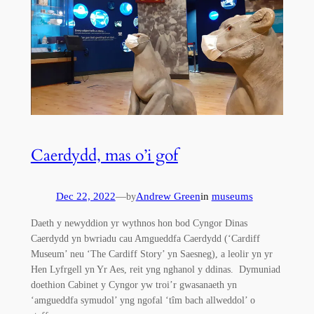
Caerdydd, mas o’i gof
Dec 22, 2022
—
Andrew Green
in
museums
by
Daeth y newyddion yr wythnos hon bod Cyngor Dinas
Caerdydd yn bwriadu cau Amgueddfa Caerdydd (‘Cardiff
Museum’ neu ‘The Cardiff Story’ yn Saesneg), a leolir yn yr
Hen Lyfrgell yn Yr Aes, reit yng nghanol y ddinas. Dymuniad
doethion Cabinet y Cyngor yw troi’r gwasanaeth yn
‘amgueddfa symudol’ yng ngofal ‘tîm bach allweddol’ o