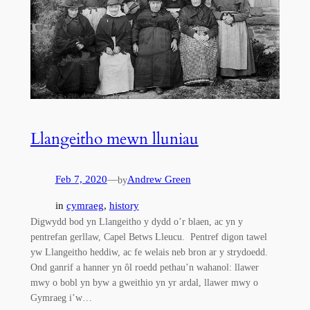
Llangeitho mewn lluniau
Feb 7, 2020
—
Andrew Green
by
in
cymraeg
, 
history
Digwydd bod yn Llangeitho y dydd o’r blaen, ac yn y
pentrefan gerllaw, Capel Betws Lleucu. Pentref digon tawel
yw Llangeitho heddiw, ac fe welais neb bron ar y strydoedd.
Ond ganrif a hanner yn ôl roedd pethau’n wahanol: llawer
mwy o bobl yn byw a gweithio yn yr ardal, llawer mwy o
Gymraeg i’w…