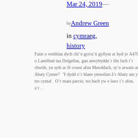
Mar 24, 2019
—
Andrew Green
by
in
cymraeg
, 
history
Faint o weithiau dych chi’n gyrru’n gyflym ar hyd yr A47
o Lanelltud tua Dolgellau, gan anwybyddu’r lôn fach i’r
chwith, yn syth ar ôl croesi afon Mawddach, sy’n arwain at
Abaty Cymer? Y dydd o’r blaen ymwelais â’r Abaty am y
tro cyntaf. O’r maes parcio, tro bach yw e lawr i’r afon,
a’r…