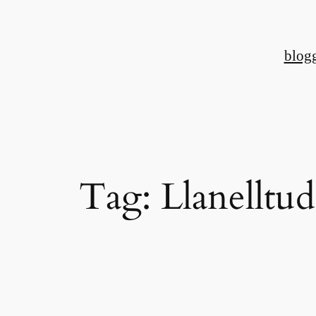
Skip
to
blog
content
Tag:
Llanelltud