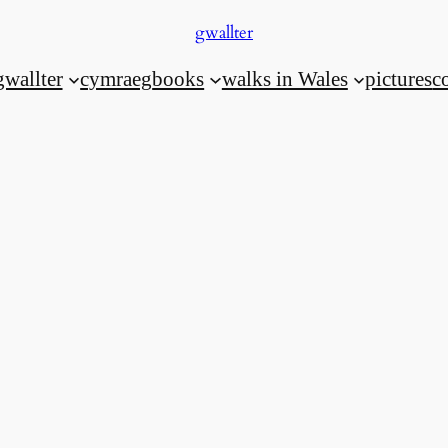
gwallter
gwallter
cymraeg
books
walks in Wales
pictures
c