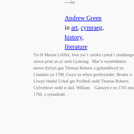
—
by
Andrew Green
in
art
, 
cymraeg
, 
history
, 
literature
Yn ôl Marian Löffler, hwn yw’r cartŵn cyntaf i ymddango
mewn print yn yr iaith Gymraeg. Mae’n wynebddalen
mewn llyfryn gan Thomas Roberts a gyhoeddwyd yn
Llundain yn 1798, Cwyn yn erbyn gorthrymder. Brodor o
Llwyn’rhudol Uchaf ger Pwllheli oedd Thomas Roberts.
Cyfreithiwr oedd ei dad, William. Ganwyd e yn 1765 neu
1766, a symudodd…