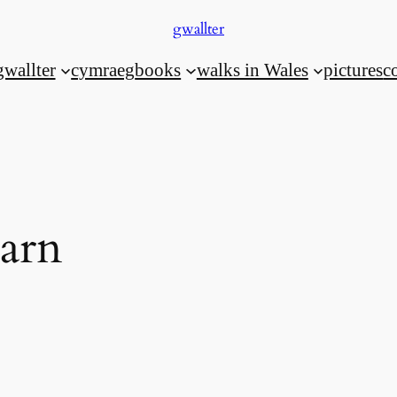
gwallter
gwallter
cymraeg
books
walks in Wales
pictures
c
barn