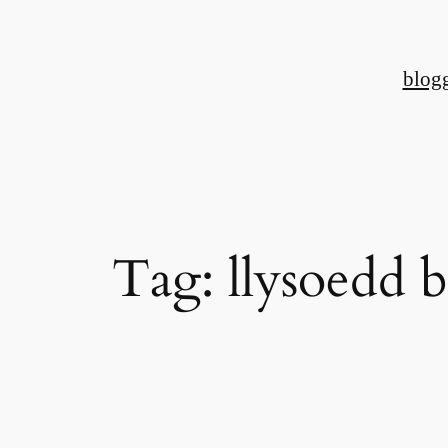
Skip
to
blog
content
Tag:
llysoedd 