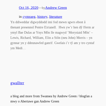
Oct 16, 2020
—
Andrew Green
by
in
cymraeg
, 
history
, 
literature
Yn ddiweddar digwyddodd imi fod mewn sgwrs ebost â
thenant presennol Pentre Eirianell. Hwn yw’r hen dŷ fferm ar
ymyl Bae Dulas ar Ynys Môn lle magwyd ‘Morysiaid Môn’ –
Lewis, Richard, William, Elin a Siôn (neu John) Morris – yn
gynnar yn y ddeunawfed ganrif. Gwelais i’r tŷ am y tro cyntaf
ym Medi…
gwallter
a blog and more from Swansea by Andrew Green / blogfan a
mwy o Abertawe gan Andrew Green