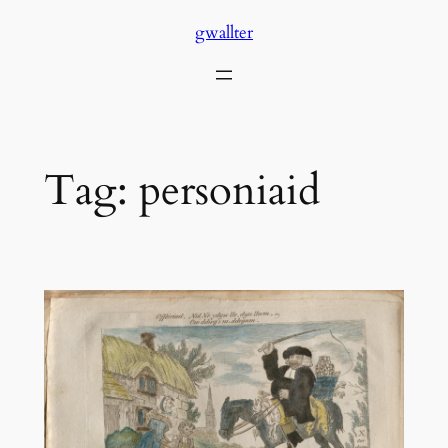
Skip
gwallter
to
content
Tag:
personiaid