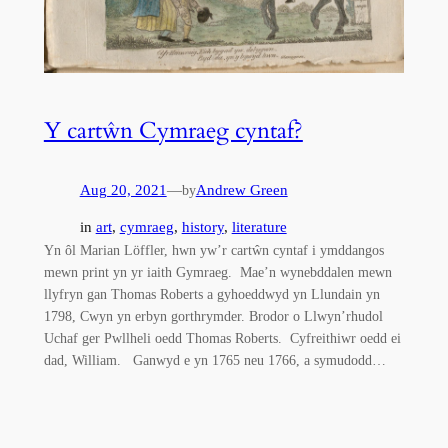
Y cartŵn Cymraeg cyntaf?
Aug 20, 2021
—
Andrew Green
by
in
art
, 
cymraeg
, 
history
, 
literature
Yn ôl Marian Löffler, hwn yw’r cartŵn cyntaf i ymddangos
mewn print yn yr iaith Gymraeg. Mae’n wynebddalen mewn
llyfryn gan Thomas Roberts a gyhoeddwyd yn Llundain yn
1798, Cwyn yn erbyn gorthrymder. Brodor o Llwyn’rhudol
Uchaf ger Pwllheli oedd Thomas Roberts. Cyfreithiwr oedd ei
dad, William. Ganwyd e yn 1765 neu 1766, a symudodd…