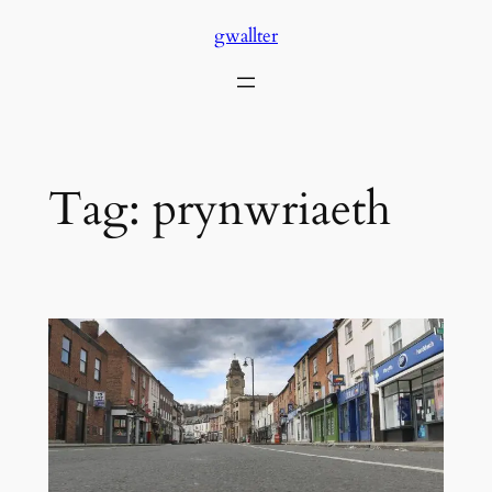
Skip
gwallter
to
content
Tag:
prynwriaeth