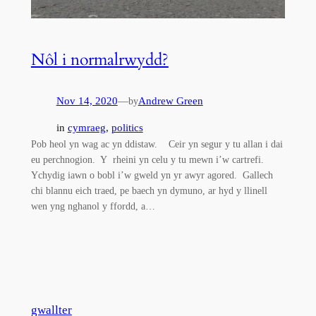
Nôl i normalrwydd?
Nov 14, 2020
—
Andrew Green
by
in
cymraeg
, 
politics
Pob heol yn wag ac yn ddistaw. Ceir yn segur y tu allan i dai
eu perchnogion. Y rheini yn celu y tu mewn i’w cartrefi.
Ychydig iawn o bobl i’w gweld yn yr awyr agored. Gallech
chi blannu eich traed, pe baech yn dymuno, ar hyd y llinell
wen yng nghanol y ffordd, a…
gwallter