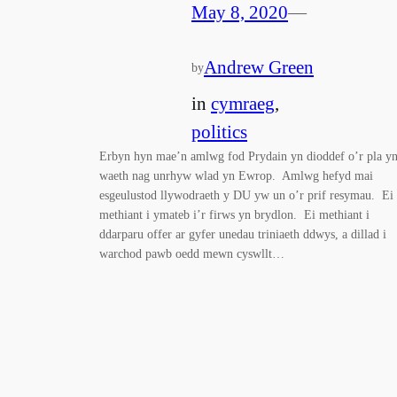
May 8, 2020
—
Andrew Green
by
in
cymraeg
, 
politics
Erbyn hyn mae’n amlwg fod Prydain yn dioddef o’r pla y
waeth nag unrhyw wlad yn Ewrop. Amlwg hefyd mai
esgeulustod llywodraeth y DU yw un o’r prif resymau. Ei
methiant i ymateb i’r firws yn brydlon. Ei methiant i
ddarparu offer ar gyfer unedau triniaeth ddwys, a dillad i
warchod pawb oedd mewn cyswllt…