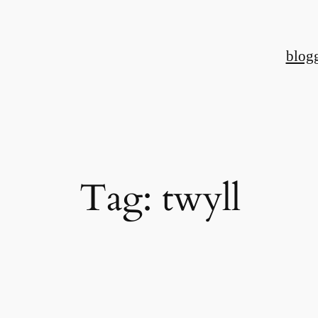
Skip
to
blog
content
Tag:
twyll