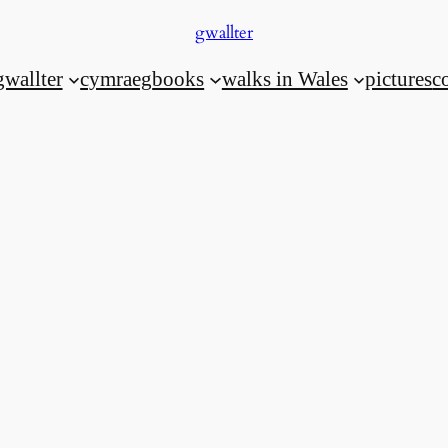
gwallter
gwallter
cymraeg
books
walks in Wales
pictures
c