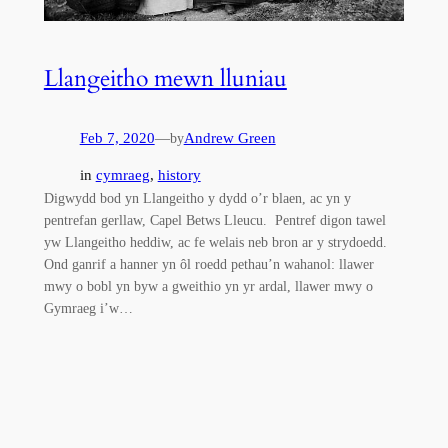
Llangeitho mewn lluniau
Feb 7, 2020
—
Andrew Green
by
in
cymraeg
, 
history
Digwydd bod yn Llangeitho y dydd o’r blaen, ac yn y
pentrefan gerllaw, Capel Betws Lleucu. Pentref digon tawel
yw Llangeitho heddiw, ac fe welais neb bron ar y strydoedd.
Ond ganrif a hanner yn ôl roedd pethau’n wahanol: llawer
mwy o bobl yn byw a gweithio yn yr ardal, llawer mwy o
Gymraeg i’w…