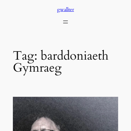
Skip
gwallter
to
content
Tag:
barddoniaeth
Gymraeg