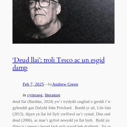
‘Deud llai’: troli Tesco ac un esgid
damp
Feb 7, 2025
—
Andrew Green
by
in
cymraeg
, 
literature
deud llai (Barddas, 2024) yw’r trydydd casgliad o gerddi i’w
gyhoeddi gan Dafydd John Pritchard. Roedd yr ail, Lôn fain
(2013), dipyn yn llai fel llyfr corfforol na’r cyntaf, Dim ond
deud (2006), ac mae’r gyfrol newydd yn llai byth. Bydd yn
ffitio’n i mewn i boced fach eich siaced heb drafferth. Yn yr