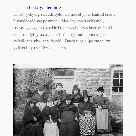
in
history
, 
literature
Un o’r ychydig swyddi sydd heb newid yn ei hanfod dros y
blynyddoedd yw postmon. Mae rhywbeth sylfaenol,
anostyngadwy am gerdded o ddrws i ddrws lawr yr heol i
ddanfon llythyrau a pharseli i’r trigolion, a thorri gair
cyfeillgar â nhw ar y ffordd. Daeth y gair ‘postmon’ yn
gyffredin yn yr 1860au, ac ers…