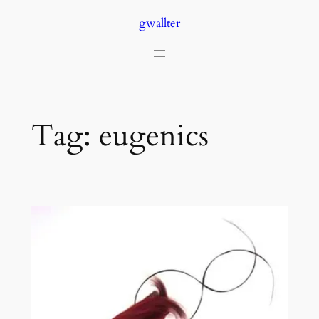
Skip
gwallter
to
content
Tag:
eugenics