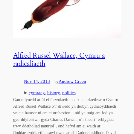
Alfred Russel Wallace, Cymru a
radicaliaeth
Nov 14, 2013
—
Andrew Green
by
in
cymraeg
, 
history
, 
politics
Gan mlynedd ar ôl ei farwolaeth mae’r naturiaethwr o Gymru
Alfred Russel Wallace o’r diwedd yn derbyn cydnabyddiaeth
yn ein hamser ni am ei orchestion – nid yn unig am fod yn
gyd-ddyfeisiwr, gyda Charles Darwin, o’r theori ‘esblygiad
trwy ddetholiad naturiol’, ond hefyd am ei waith ar
fioddaearyddiaeth a sawl pwnc arall. Dadorchuddiodd David…