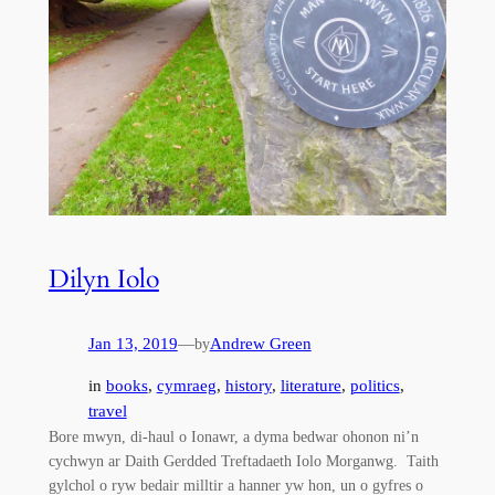
Dilyn Iolo
Jan 13, 2019
—
Andrew Green
by
in
books
, 
cymraeg
, 
history
, 
literature
, 
politics
, 
travel
Bore mwyn, di-haul o Ionawr, a dyma bedwar ohonon ni’n
cychwyn ar Daith Gerdded Treftadaeth Iolo Morganwg. Taith
gylchol o ryw bedair milltir a hanner yw hon, un o gyfres o