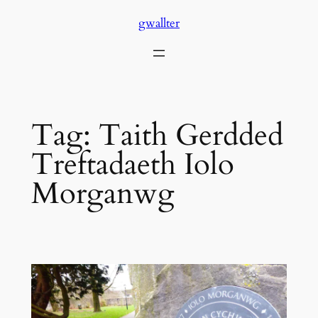
Skip
gwallter
to
content
Tag:
Taith Gerdded
Treftadaeth Iolo
Morganwg