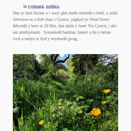
in
cymraeg
, 
politics
Dan yr haul llachar a’r awyr glas daeth miloedd o bobl, o ardal
Abertawe ac o bob rhan o Gymru, ynghyd yn Wind Street
ddiwedd y bore ar 20 Mai, dan adain y faner Yes Cymru, i alw
am annibyniaeth. Symudodd bandiau, baneri a llu o hetiau
coch a melyn ar hyd y strydoedd gwag,…