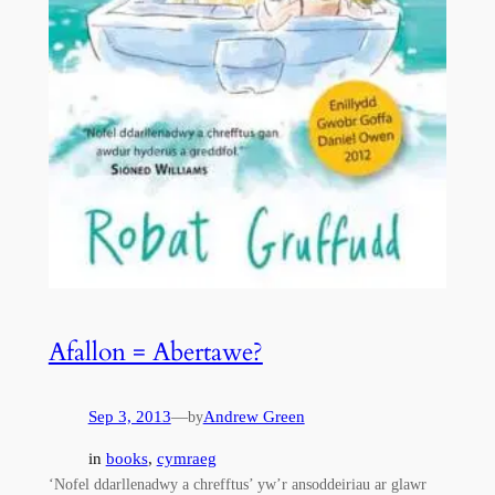
Afallon = Abertawe?
Sep 3, 2013
—
Andrew Green
by
in
books
, 
cymraeg
‘Nofel ddarllenadwy a chrefftus’ yw’r ansoddeiriau ar glawr