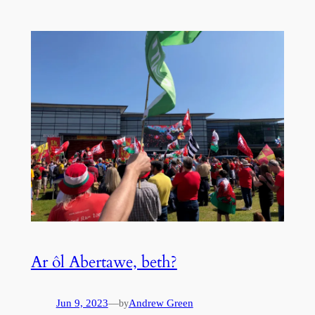
Ar ôl Abertawe, beth?
Jun 9, 2023
—
Andrew Green
by