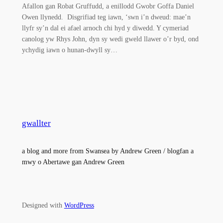
Afallon gan Robat Gruffudd, a enillodd Gwobr Goffa Daniel
Owen llynedd. Disgrifiad teg iawn, ‘swn i’n dweud: mae’n
llyfr sy’n dal ei afael arnoch chi hyd y diwedd. Y cymeriad
canolog yw Rhys John, dyn sy wedi gweld llawer o’r byd, ond
ychydig iawn o hunan-dwyll sy…
gwallter
a blog and more from Swansea by Andrew Green / blogfan a
mwy o Abertawe gan Andrew Green
Designed with
WordPress