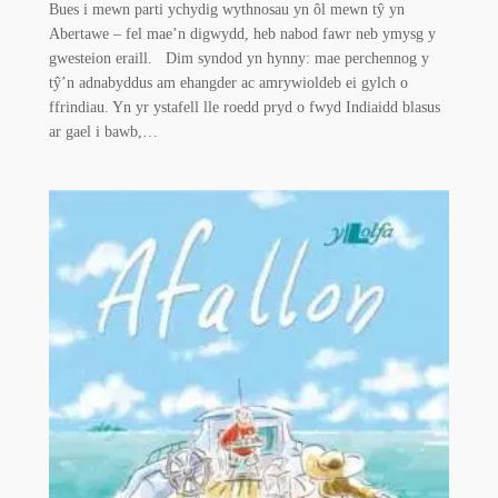
Bues i mewn parti ychydig wythnosau yn ôl mewn tŷ yn
Abertawe – fel mae’n digwydd, heb nabod fawr neb ymysg y
gwesteion eraill. Dim syndod yn hynny: mae perchennog y
tŷ’n adnabyddus am ehangder ac amrywioldeb ei gylch o
ffrindiau. Yn yr ystafell lle roedd pryd o fwyd Indiaidd blasus
ar gael i bawb,…