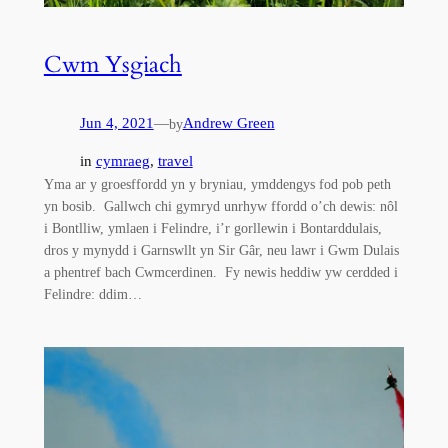
Cwm Ysgiach
Jun 4, 2021
—
Andrew Green
by
in
cymraeg
, 
travel
Yma ar y groesffordd yn y bryniau, ymddengys fod pob peth
yn bosib. Gallwch chi gymryd unrhyw ffordd o’ch dewis: nôl
i Bontlliw, ymlaen i Felindre, i’r gorllewin i Bontarddulais,
dros y mynydd i Garnswllt yn Sir Gâr, neu lawr i Gwm Dulais
a phentref bach Cwmcerdinen. Fy newis heddiw yw cerdded i
Felindre: ddim…