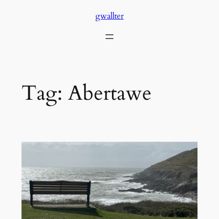
Skip
gwallter
to
content
Tag:
Abertawe