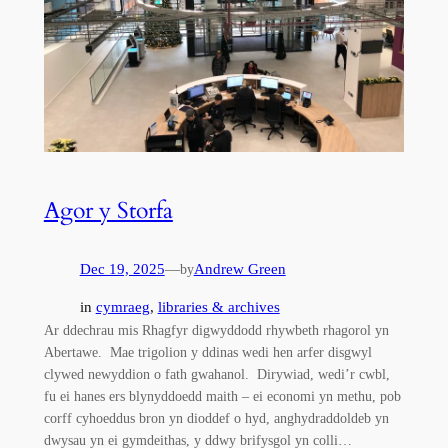
Agor y Storfa
Dec 19, 2025
—
Andrew Green
by
in
cymraeg
, 
libraries & archives
Ar ddechrau mis Rhagfyr digwyddodd rhywbeth rhagorol yn
Abertawe. Mae trigolion y ddinas wedi hen arfer disgwyl
clywed newyddion o fath gwahanol. Dirywiad, wedi’r cwbl,
fu ei hanes ers blynyddoedd maith – ei economi yn methu, pob
corff cyhoeddus bron yn dioddef o hyd, anghydraddoldeb yn
dwysau yn ei gymdeithas, y ddwy brifysgol yn colli…