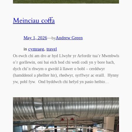
Meinciau coffa
May 1, 2026
—
Andrew Green
by
in
cymraeg
, 
travel
Os ewch chi am dro ar hyd Llwybr yr Arfordir tua’r Mwmbwls
o’r gorllewin, oni bai eich bod chi wedi codi yn y bore bach,
dych chi’n rhwym o gwrdd â llawer o bobl – cerddwyr
(hamddenol a phellter hir), rhedwyr, syrffwyr ac eraill. Hynny
yw, pobl fyw. Ond byddwch chi hefyd yn pasio heibio…