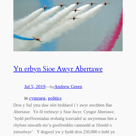
Yn erbyn Sioe Awyr Abertawe
Jul 5, 2019
—
Andrew Green
by
in
cymraeg
, 
politics
Dros y Sul yma daw sŵn byddarol i’r awyr uwchben Bae
Abertawe. Yn ôl trefnwyr y Sioe Awyr, Cyngor Abertawe,
‘bydd perfformiadau erobatig trawiadol ac awyrennau hen a
chyfoes unwaith eto’n gwefreiddio cannoedd ar filoedd o
ymwelwyr’. Y disgwyl yw y bydd dros 250,000 o bobl yn