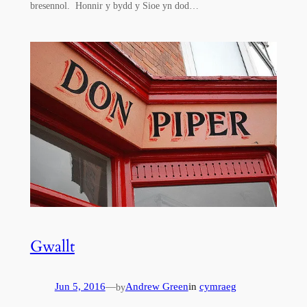
bresennol. Honnir y bydd y Sioe yn dod…
Gwallt
Jun 5, 2016
—
Andrew Green
in
cymraeg
by