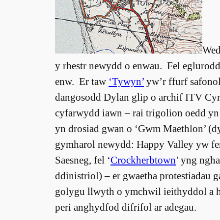
Wed
y rhestr newydd o enwau. Fel eglurodd e
enw. Er taw
‘Tywyn’
yw’r ffurf safono
dangosodd Dylan glip o archif ITV Cym
cyfarwydd iawn – rai trigolion oedd yn
yn drosiad gwan o ‘Gwm Maethlon’ (d
gymharol newydd: Happy Valley yw fe
Saesneg, fel ‘
Crockherbtown
’ yng ngha
ddinistriol) – er gwaetha protestiadau 
golygu llwyth o ymchwil ieithyddol a 
peri anghydfod difrifol ar adegau.