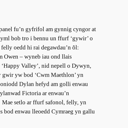
panel fu’n gyfrifol am gynnig cyngor at
yml bob tro i bennu un ffurf ‘gywir’ o
felly oedd hi rai degawdau’n ôl:
m Owen – wyneb iau ond llais
d ‘Happy Valley’, nid nepell o Dywyn,
y gwir yw bod ‘Cwm Maethlon’ yn
Soniodd Dylan hefyd am golli enwau
ylanwad Fictoria ar enwau’n
ae setlo ar ffurf safonol, felly, yn
os bod enwau lleoedd Cymraeg yn gallu