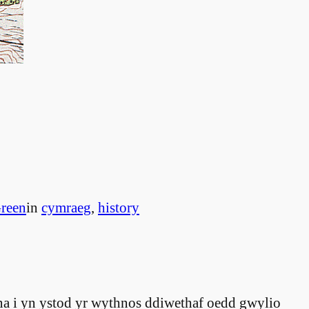
reen
in
cymraeg
, 
history
rna i yn ystod yr wythnos ddiwethaf oedd gwylio