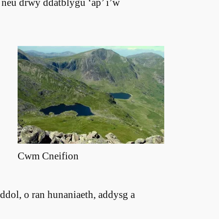
 neu drwy ddatblygu ‘ap’ i’w
Cwm Cneifion
dol, o ran hunaniaeth, addysg a