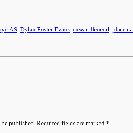
oyd AS
Dylan Foster Evans
enwau lleoedd
place n
 be published.
Required fields are marked
*