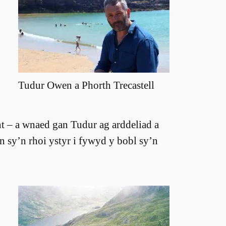
Tudur Owen a Phorth Trecastell
t – a wnaed gan Tudur ag arddeliad a
yn sy’n rhoi ystyr i fywyd y bobl sy’n