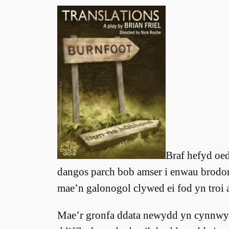
Braf hefyd oe
dangos parch bob amser i enwau brodo
mae’n galonogol clywed ei fod yn troi 
Mae’r gronfa ddata newydd yn cynnwys