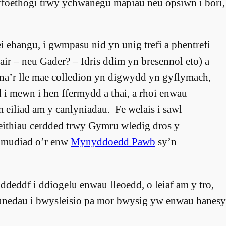
yfoethogi trwy ychwanegu mapiau neu opsiwn i bori,
ei ehangu, i gwmpasu nid yn unig trefi a phentrefi
air – neu Gader? – Idris ddim yn bresennol eto) a
Dyna’r lle mae colledion yn digwydd yn gyflymach,
 i mewn i hen ffermydd a thai, a rhoi enwau
eiliad am y canlyniadau. Fe welais i sawl
 teithiau cerdded trwy Gymru wledig dros y
 mudiad o’r enw
Mynyddoedd Pawb
sy’n
deddf i ddiogelu enwau lleoedd, o leiaf am y tro,
nedau i bwysleisio pa mor bwysig yw enwau hanesyd