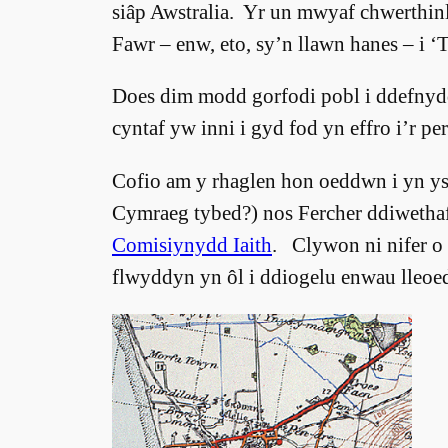
siâp Awstralia. Yr un mwyaf chwerthi
Fawr – enw, eto, sy’n llawn hanes – i
Does dim modd gorfodi pobl i ddefnyd
cyntaf yw inni i gyd fod yn effro i’r pe
Cofio am y rhaglen hon oeddwn i yn ys
Cymraeg tybed?) nos Fercher ddiwethaf
Comisiynydd Iaith
. Clywon ni nifer o
flwyddyn yn ôl i ddiogelu enwau lleo