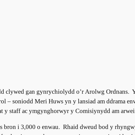
dd clywed gan gynrychiolydd o’r Arolwg Ordnans. 
rol – soniodd Meri Huws yn y lansiad am ddrama e
at y staff ac ymgynghorwyr y Comisiynydd am arweini
 bron i 3,000 o enwau. Rhaid dweud bod y rhyngwy