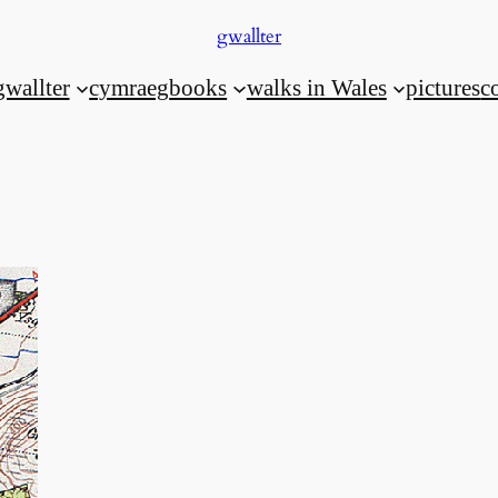
gwallter
gwallter
cymraeg
books
walks in Wales
pictures
c