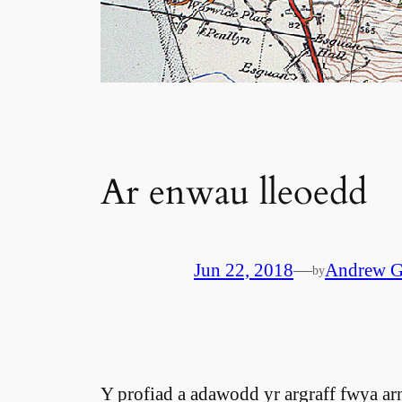
Ar enwau lleoedd
Jun 22, 2018
—
Andrew G
by
Y profiad a adawodd yr argraff fwya a