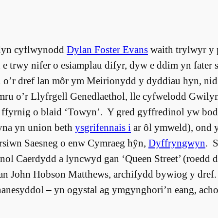
yn cyflwynodd
Dylan Foster Evans
waith trylwyr y 
 trwy nifer o esiamplau difyr, dyw e ddim yn fater s
l o’r dref lan môr ym Meirionydd y dyddiau hyn, nid 
ru o’r Llyfrgell Genedlaethol, lle cyfwelodd Gwily
 ffyrnig o blaid ‘Towyn’. Y gred gyffredinol yw bo
yna yn union beth
ysgrifennais i
ar ôl ymweld), ond 
rsiwn Saesneg o enw Cymraeg hŷn,
Dyffryngwyn
. 
nol Caerdydd a lyncwyd gan ‘Queen Street’ (roedd d
gan John Hobson Matthews, archifydd bywiog y dref. M
hanesyddol – yn ogystal ag ymgynghori’n eang, ach