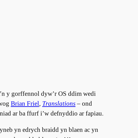
Yn y gorffennol dyw’r OS ddim wedi
nwog
Brian Friel
,
Translations
– ond
ad ar ba ffurf i’w defnyddio ar fapiau.
neb yn edrych braidd yn blaen ac yn