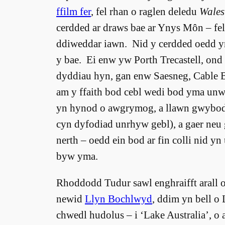
ffilm fer
, fel rhan o raglen deledu
Wales
cerdded ar draws bae ar Ynys Môn – fel
ddiweddar iawn. Nid y cerdded oedd y
y bae. Ei enw yw Porth Trecastell, ond 
dyddiau hyn, gan enw Saesneg, Cable 
am y ffaith bod cebl wedi bod yma unwai
yn hynod o awgrymog, a llawn gwybod
cyn dyfodiad unrhyw gebl), a gaer neu 
nerth – oedd ein bod ar fin colli nid yn
byw yma.
Rhoddodd Tudur sawl enghraifft arall
newid
Llyn Bochlwyd
, ddim yn bell o
chwedl hudolus – i ‘Lake Australia’, o a