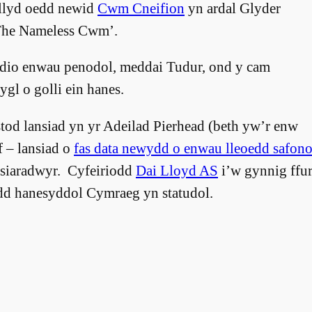
nllyd oedd newid
Cwm Cneifion
yn ardal Glyder
 ‘The Nameless Cwm’.
dio enwau penodol, meddai Tudur, ond y cam
rygl o golli ein hanes.
tod lansiad yn yr Adeilad Pierhead (beth yw’r enw
 – lansiad o
fas data newydd o enwau lleoedd safono
 siaradwyr. Cyfeiriodd
Dai Lloyd AS
i’w gynnig ffur
edd hanesyddol Cymraeg yn statudol.