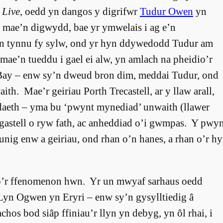
 Live
, oedd yn dangos y digrifwr
Tudur Owen
yn
 mae’n digwydd, bae yr ymwelais i ag e’n
n tynnu fy sylw, ond yr hyn ddywedodd Tudur am
mae’n tueddu i gael ei alw, yn amlach na pheidio’r
Bay – enw sy’n dweud bron dim, meddai Tudur, ond
th. Mae’r geiriau Porth Trecastell, ar y llaw arall,
aeth – yma bu ‘pwynt mynediad’ unwaith (llawer
gastell o ryw fath, ac anheddiad o’i gwmpas. Y pwyn
 unig enw a geiriau, ond rhan o’n hanes, a rhan o’r h
 o’r ffenomenon hwn. Yr un mwyaf sarhaus oedd
 Lyn Ogwen yn Eryri – enw sy’n gysylltiedig â
chos bod siâp ffiniau’r llyn yn debyg, yn ôl rhai, i