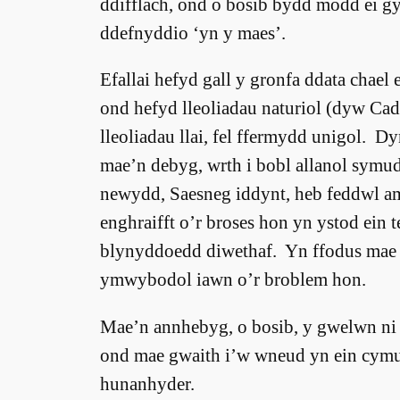
ddifflach, ond o bosib bydd modd ei g
ddefnyddio ‘yn y maes’.
Efallai hefyd gall y gronfa ddata chael 
ond hefyd lleoliadau naturiol (dyw Cad
lleoliadau llai, fel ffermydd unigol. 
mae’n debyg, wrth i bobl allanol symud
newydd, Saesneg iddynt, heb feddwl am 
enghraifft o’r broses hon yn ystod ein
blynyddoedd diwethaf. Yn ffodus mae
ymwybodol iawn o’r broblem hon.
Mae’n annhebyg, o bosib, y gwelwn ni d
ond mae gwaith i’w wneud yn ein cymu
hunanhyder.