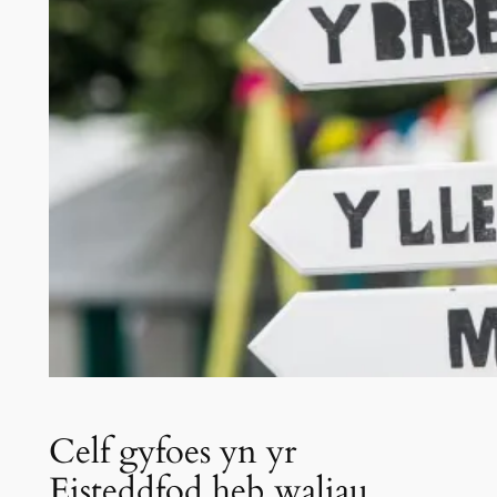
Celf gyfoes yn yr
Eisteddfod heb waliau