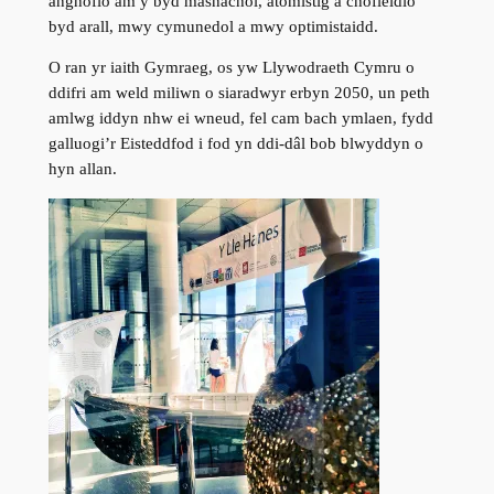
anghofio am y byd masnachol, atomistig a chofleidio
byd arall, mwy cymunedol a mwy optimistaidd.
O ran yr iaith Gymraeg, os yw Llywodraeth Cymru o
ddifri am weld miliwn o siaradwyr erbyn 2050, un peth
amlwg iddyn nhw ei wneud, fel cam bach ymlaen, fydd
galluogi’r Eisteddfod i fod yn ddi-dâl bob blwyddyn o
hyn allan.