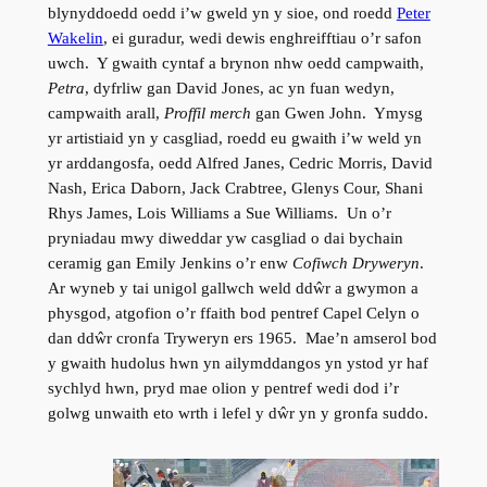
blynyddoedd oedd i’w gweld yn y sioe, ond roedd
Peter
Wakelin
, ei guradur, wedi dewis enghreifftiau o’r safon
uwch. Y gwaith cyntaf a brynon nhw oedd campwaith,
Petra
, dyfrliw gan David Jones, ac yn fuan wedyn,
campwaith arall,
Proffil merch
gan Gwen John. Ymysg
yr artistiaid yn y casgliad, roedd eu gwaith i’w weld yn
yr arddangosfa, oedd Alfred Janes, Cedric Morris, David
Nash, Erica Daborn, Jack Crabtree, Glenys Cour, Shani
Rhys James, Lois Williams a Sue Williams. Un o’r
pryniadau mwy diweddar yw casgliad o dai bychain
ceramig gan Emily Jenkins o’r enw
Cofiwch Dryweryn
.
Ar wyneb y tai unigol gallwch weld ddŵr a gwymon a
physgod, atgofion o’r ffaith bod pentref Capel Celyn o
dan ddŵr cronfa Tryweryn ers 1965. Mae’n amserol bod
y gwaith hudolus hwn yn ailymddangos yn ystod yr haf
sychlyd hwn, pryd mae olion y pentref wedi dod i’r
golwg unwaith eto wrth i lefel y dŵr yn y gronfa suddo.