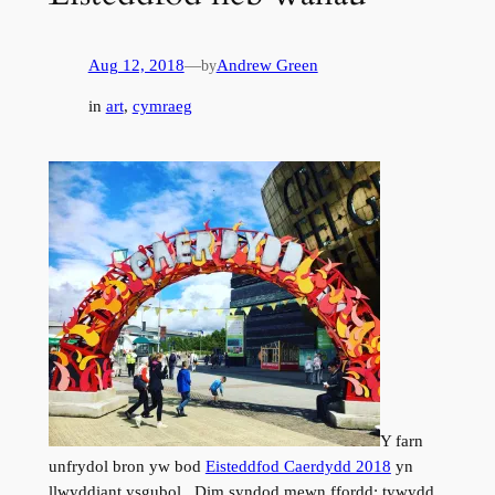
Aug 12, 2018
—
Andrew Green
by
in
art
, 
cymraeg
Y farn
unfrydol bron yw bod
Eisteddfod Caerdydd 2018
yn
llwyddiant ysgubol. Dim syndod mewn ffordd: tywydd