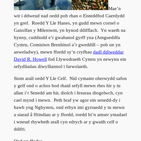
Mae’n
wir i ddweud nad oedd pob rhan o Eisteddfod Caerdydd
yn gref. Roedd Y Lle Hanes, yn gudd mewn cornel o
Ganolfan y Mileniwm, yn hynod ddifflach. Yn waeth na
hynny, cuddiodd e’r gwahanol gyrff yna (Amgueddfa
Cymru, Comisiwn Brenhinol a’r gweddill – pob un yn
anweladwy), mewn ffordd sy’n cryfhau
dadl ddiweddar
David R. Howell
fod Llywodraeth Cymru yn newynu ein
sefydliadau diwylliannol i farwolaeth.
Siom arall oedd Y Lle Celf. Nid cymaint oherwydd safon
y gelf ond o achos bod rhaid sefyll mewn rhes hir y tu
allan i’r Senedd am hir, diolch i fesurau diogelwch, cyn
cael mynd i mewn. Peth braf yw agor ein senedd-dy i
bawb yng Nghymru, ond erbyn imi gyrraedd y tu mewn
a siarad â ffrindiau ar y ffordd, roedd hi’n amser ymadael
i wneud rhywbeth arall cyn edrych ar y gwaith celf o
ddifri.