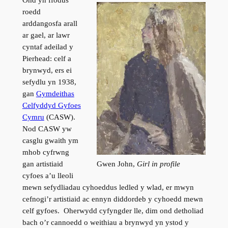
Ond yn ffodus
roedd
arddangosfa arall
ar gael, ar lawr
cyntaf adeilad y
Pierhead: celf a
brynwyd, ers ei
sefydlu yn 1938,
gan
Gymdeithas
Celfyddyd Gyfoes
Cymru
(CASW).
Nod CASW yw
casglu gwaith ym
mhob cyfrwng
Gwen John,
Girl in profile
gan artistiaid
cyfoes a’u lleoli
mewn sefydliadau cyhoeddus ledled y wlad, er mwyn
cefnogi’r artistiaid ac ennyn diddordeb y cyhoedd mewn
celf gyfoes. Oherwydd cyfyngder lle, dim ond detholiad
bach o’r cannoedd o weithiau a brynwyd yn ystod y