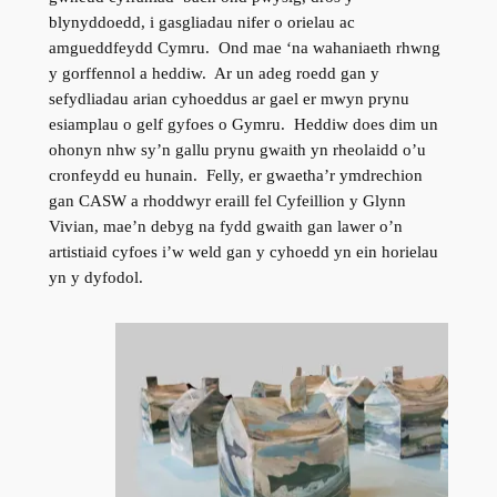
blynyddoedd, i gasgliadau nifer o orielau ac
amgueddfeydd Cymru. Ond mae ‘na wahaniaeth rhwng
y gorffennol a heddiw. Ar un adeg roedd gan y
sefydliadau arian cyhoeddus ar gael er mwyn prynu
esiamplau o gelf gyfoes o Gymru. Heddiw does dim un
ohonyn nhw sy’n gallu prynu gwaith yn rheolaidd o’u
cronfeydd eu hunain. Felly, er gwaetha’r ymdrechion
gan CASW a rhoddwyr eraill fel Cyfeillion y Glynn
Vivian, mae’n debyg na fydd gwaith gan lawer o’n
artistiaid cyfoes i’w weld gan y cyhoedd yn ein horielau
yn y dyfodol.