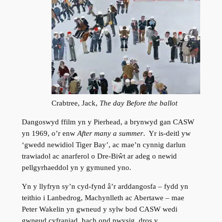
Crabtree, Jack,
The day Before the ballot
Dangoswyd ffilm yn y Pierhead, a brynwyd gan CASW
yn 1969, o’r enw
After many a summer
. Yr is-deitl yw
‘gwedd newidiol Tiger Bay’, ac mae’n cynnig darlun
trawiadol ac anarferol o Dre-Biŵt ar adeg o newid
pellgyrhaeddol yn y gymuned yno.
Yn y llyfryn sy’n cyd-fynd â’r arddangosfa – fydd yn
teithio i Lanbedrog, Machynlleth ac Abertawe – mae
Peter Wakelin yn gwneud y sylw bod CASW wedi
gwneud cyfraniad bach ond pwysig, dros y