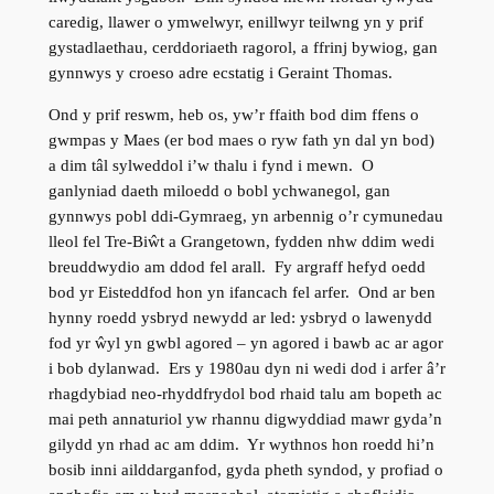
caredig, llawer o ymwelwyr, enillwyr teilwng yn y prif
gystadlaethau, cerddoriaeth ragorol, a ffrinj bywiog, gan
gynnwys y croeso adre ecstatig i Geraint Thomas.
Ond y prif reswm, heb os, yw’r ffaith bod dim ffens o
gwmpas y Maes (er bod maes o ryw fath yn dal yn bod)
a dim tâl sylweddol i’w thalu i fynd i mewn. O
ganlyniad daeth miloedd o bobl ychwanegol, gan
gynnwys pobl ddi-Gymraeg, yn arbennig o’r cymunedau
lleol fel Tre-Biŵt a Grangetown, fydden nhw ddim wedi
breuddwydio am ddod fel arall. Fy argraff hefyd oedd
bod yr Eisteddfod hon yn ifancach fel arfer. Ond ar ben
hynny roedd ysbryd newydd ar led: ysbryd o lawenydd
fod yr ŵyl yn gwbl agored – yn agored i bawb ac ar agor
i bob dylanwad. Ers y 1980au dyn ni wedi dod i arfer â’r
rhagdybiad neo-rhyddfrydol bod rhaid talu am bopeth ac
mai peth annaturiol yw rhannu digwyddiad mawr gyda’n
gilydd yn rhad ac am ddim. Yr wythnos hon roedd hi’n
bosib inni ailddarganfod, gyda pheth syndod, y profiad o