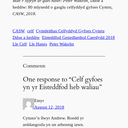
Mae’r llyfryn ar gael nawr: Peter Wakelin,
Ddoe a
heddiw: 80 mlynedd o gasglu celfyddyd gyfoes Cymru
,
CASW, 2018.
CASW
celf
Cymdeithas Celfyddyd Gyfoes Cymru
Ddoe a heddiw
Eisteddfod Genedlaethol Caerdydd 2018
Lle Celf
Lle Hanes
Peter Wakelin
Comments
One response to “Celf gyfoes
yn yr Eisteddfod heb waliau”
Emyr
August 12, 2018
Cytuno’n llwyr Andrew. Roedd yr
arddangosfa yn un arbennig iawn.