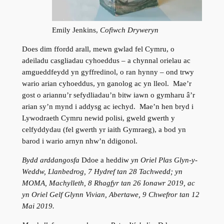
Emily Jenkins,
Cofiwch Dryweryn
Does dim ffordd arall, mewn gwlad fel Cymru, o
adeiladu casgliadau cyhoeddus – a chynnal orielau ac
amgueddfeydd yn gyffredinol, o ran hynny – ond trwy
wario arian cyhoeddus, yn ganolog ac yn lleol. Mae’r
gost o ariannu’r sefydliadau’n bitw iawn o gymharu â’r
arian sy’n mynd i addysg ac iechyd. Mae’n hen bryd i
Lywodraeth Cymru newid polisi, gweld gwerth y
celfyddydau (fel gwerth yr iaith Gymraeg), a bod yn
barod i wario arnyn nhw’n ddigonol.
Bydd arddangosfa
Ddoe a heddiw
yn Oriel Plas Glyn-y-
Weddw, Llanbedrog, 7 Hydref tan 28 Tachwedd; yn
MOMA, Machylleth, 8 Rhagfyr tan 26 Ionawr 2019, ac
yn Oriel Gelf Glynn Vivian, Abertawe, 9 Chwefror tan 12
Mai 2019.