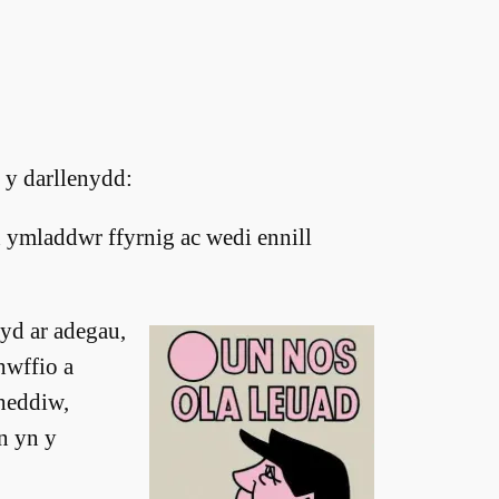
 y darllenydd:
ymladdwr ffyrnig ac wedi ennill
yd ar adegau,
hwffio a
heddiw,
n yn y