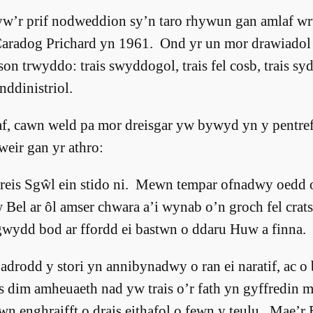
w’r prif nodweddion sy’n taro rhywun gan amlaf wrt
Caradog Prichard yn 1961. Ond yr un mor drawiadol 
on trwyddo: trais swyddogol, trais fel cosb, trais sy
nddinistriol.
f, cawn weld pa mor dreisgar yw bywyd yn y pentre
eir gan yr athro:
Preis Sgŵl ein stido ni. Mewn tempar ofnadwy oedd 
Bel ar ôl amser chwara a’i wynab o’n groch fel crats
gwydd bod ar ffordd ei bastwn o ddaru Huw a finna.
drodd y stori yn annibynadwy o ran ei naratif, ac o
 dim amheuaeth nad yw trais o’r fath yn gyffredin 
n enghraifft o drais eithafol o fewn y teulu. Mae’r 