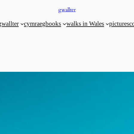
gwallter
gwallter
cymraeg
books
walks in Wales
pictures
c