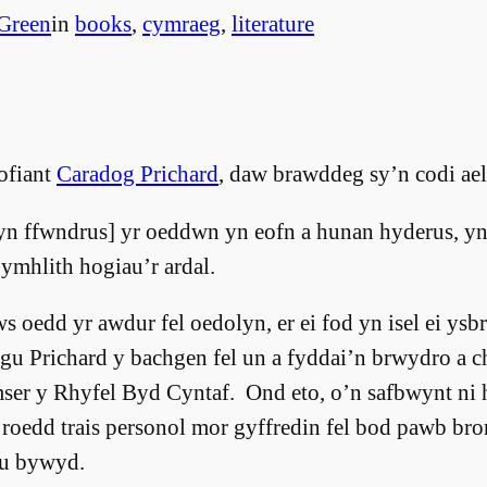
Green
in
books
, 
cymraeg
, 
literature
ofiant
Caradog Prichard
, daw brawddeg sy’n codi ael
n ffwndrus] yr oeddwn yn eofn a hunan hyderus, yn 
 ymhlith hogiau’r ardal.
oedd yr awdur fel oedolyn, er ei fod yn isel ei ysbr
u Prichard y bachgen fel un a fyddai’n brwydro a c
ser y Rhyfel Byd Cyntaf. Ond eto, o’n safbwynt ni 
oedd trais personol mor gyffredin fel bod pawb bro
au bywyd.