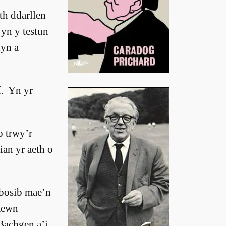
h ddarllen
yn y testun
dyn a
f. Yn yr
o trwy’r
ian yr aeth o
 bosib mae’n
mewn
Bachgen a’i