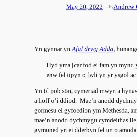
May 20, 2022
—
Andrew 
by
Yn gynnar yn
Afal drwg Adda
, hunang
Hyd yma [canfod ei fam yn mynd y
enw fel tipyn o fwli yn yr ysgol ac
Yn ôl pob sôn, cymeriad mwyn a hynaws 
a hoff o’i ddiod. Mae’n anodd dychmyg
gormesu ei gyfoedion ym Methesda, am
mae’n anodd dychmygu cymdeithas lle r
gymuned yn ei dderbyn fel un o amod