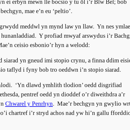
 yn ei erbyn mewn lle bocsio y tu ôl i’r Blw Bel; bob
 bechgyn, mae e’n eu ‘peltio’.
dlogrwydd meddwl yn mynd law yn llaw. Yn nes ymla
l o hunanladdiad. Y profiad mwyaf arswydus i’r Bach
 Mae’n ceisio esbonio’r hyn a welodd:
 siarad yn gneud imi stopio crynu, a finna ddim eis
o taflyd i fyny bob tro oeddwn i’n stopio siarad.
thlodi. ‘Yn dlawd ymhlith tlodion’ oedd disgrifiad
thesda, pentref oedd yn dioddef o’r diweithdra a’r
yn
Chwarel y Penrhyn
. Mae’r bechgyn yn gwylio wrt
 o’i chartref i’r stryd achos nad yw hi’n gallu fforddi