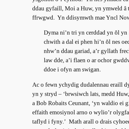
ddau gyfaill, Moi a Huw, yn ymweld â
ffrwgwd. Yn ddisymwth mae Yncl Now M
Dyma ni’n tri yn cerddad yn ôl yn 
chwith a dal ei phen hi’n ôl nes 
nhw’n ddau gariad, a’r gyllath fre
law dde, a’i flaen o ar ochor gwd
ddoe i ofyn am swigan.
Ac o fewn ychydig dudalennau eraill dyma
yn y stryd – ‘brwsiwch lats, medd Hu
a Bob Robaits Ceunant, ‘yn waldio ei g
effaith emosiynol arno o wylio’r olygfa 
taflyd i fyny.’ Math arall o drais cyh