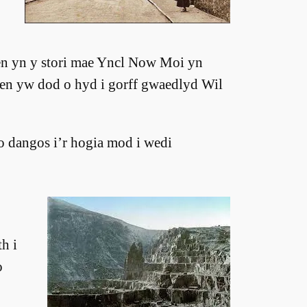
en yn y stori mae Yncl Now Moi yn
gen yw dod o hyd i gorff gwaedlyd Wil
io dangos i’r hogia mod i wedi
h i
o