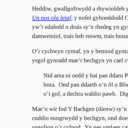
Heddiw, gwallgofrwydd a rhywioldeb y
Un nos ola leiaf
, y nofel gyhoeddodd 
yw’r edafedd o drais sy’n rhedeg yn gys
damweiniol, trais heb reswm, trais huna
O’r cychwyn cyntaf, yn y bennod gynta
ysgol gynradd mae’r bechgyn yn cael cw
Nid arna ni oedd y bai pan ddaru 
bora. Ond pan ddaeth o’n ôl o Blw 
o’i gof, a dechra waldio pawb. Di
Mae’n wir fod Y Bachgen (dienw) sy’n a
cuddio euogrwydd y bechgyn, ond does
ysgolion o’r cyfnod. Yn nes ymlaen caw