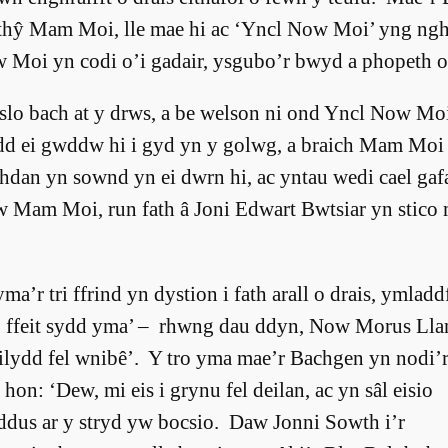
 thŷ Mam Moi, lle mae hi ac ‘Yncl Now Moi’ yng ng
oi yn codi o’i gadair, ysgubo’r bwyd a phopeth o
slo bach at y drws, a be welson ni ond Yncl Now Moi 
oedd ei gwddw hi i gyd yn y golwg, a braich Mam Moi
chdan yn sownd yn ei dwrn hi, ac yntau wedi cael gafa
dw Mam Moi, run fath â Joni Edwart Bwtsiar yn stico 
’r tri ffrind yn dystion i fath arall o drais, ymladd
w, ffeit sydd yma’ – rhwng dau ddyn, Now Morus Lla
ilydd fel wnibê’. Y tro yma mae’r Bachgen yn nodi’
hon: ‘Dew, mi eis i grynu fel deilan, ac yn sâl eisio
oeddus ar y stryd yw bocsio. Daw Jonni Sowth i’r