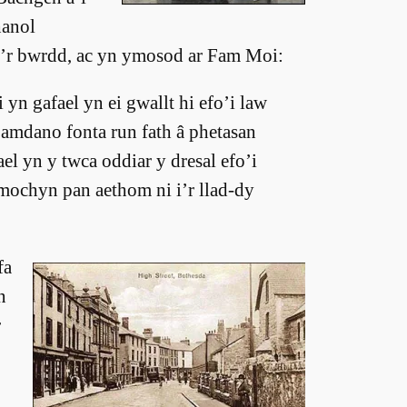
hanol
’r bwrdd, ac yn ymosod ar Fam Moi:
yn gafael yn ei gwallt hi efo’i law
 amdano fonta run fath â phetasan
el yn y twca oddiar y dresal efo’i
mochyn pan aethom ni i’r llad-dy
fa
n
r