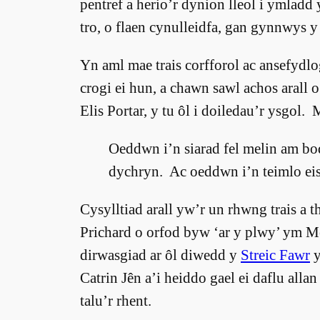
pentref a herio’r dynion lleol i ymladd
tro, o flaen cynulleidfa, gan gynnwys y
Yn aml mae trais corfforol ac ansefy
crogi ei hun, a chawn sawl achos aral
Elis Portar, y tu ôl i doiledau’r ysgol.
Oeddwn i’n siarad fel melin am bod
dychryn. Ac oeddwn i’n teimlo eisi
Cysylltiad arall yw’r un rhwng trais a 
Prichard o orfod byw ‘ar y plwy’ ym Me
dirwasgiad ar ôl diwedd y
Streic Fawr
Catrin Jên a’i heiddo gael ei daflu allan
talu’r rhent.