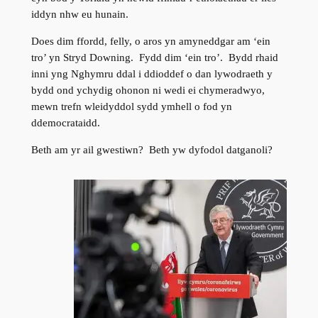
iddyn nhw eu hunain.
Does dim ffordd, felly, o aros yn amyneddgar am ‘ein
tro’ yn Stryd Downing. Fydd dim ‘ein tro’. Bydd rhaid
inni yng Nghymru ddal i ddioddef o dan lywodraeth y
bydd ond ychydig ohonon ni wedi ei chymeradwyo,
mewn trefn wleidyddol sydd ymhell o fod yn
ddemocrataidd.
Beth am yr ail gwestiwn? Beth yw dyfodol datganoli?