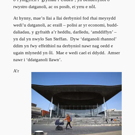
rwystro datganoli, ac os posib, ei yrru e nôl.
At hynny, mae’n llai a llai derbyniol fod rhai meysydd
wedi’u datganoli, ac eraill – polisi ar yr economi, budd-
daliadau, y gyfraith a’r heddlu, darlledu, ‘amddiffyn’ –
yn dal yn nwylo San Steffan. Dyw ‘datganoli rhannol’
ddim yn fwy effeithiol na derbyniol nawr nag oedd e
ugain mlynedd yn ôl. Mae e wedi cael ei ddydd. Amser
nawr i ‘ddatganoli llawn’.
A’r