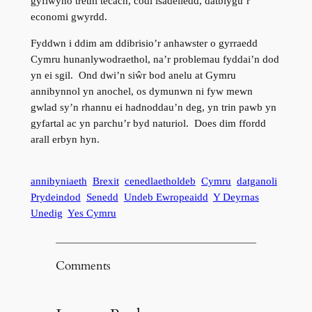
gyflwyno trethi tecach, codi isadeiledd, datblygu’r
economi gwyrdd.
Fyddwn i ddim am ddibrisio’r anhawster o gyrraedd
Cymru hunanlywodraethol, na’r problemau fyddai’n dod
yn ei sgil. Ond dwi’n siŵr bod anelu at Gymru
annibynnol yn anochel, os dymunwn ni fyw mewn
gwlad sy’n rhannu ei hadnoddau’n deg, yn trin pawb yn
gyfartal ac yn parchu’r byd naturiol. Does dim ffordd
arall erbyn hyn.
annibyniaeth
Brexit
cenedlaetholdeb
Cymru
datganoli
Prydeindod
Senedd
Undeb Ewropeaidd
Y Deyrnas
Unedig
Yes Cymru
Comments