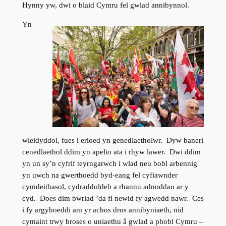
Hynny yw, dwi o blaid Cymru fel gwlad annibynnol.
Yn
wleidyddol, fues i erioed yn genedlaetholwr. Dyw baneri
cenedlaethol ddim yn apelio ata i rhyw lawer. Dwi ddim
yn un sy’n cyfrif teyrngarwch i wlad neu bobl arbennig
yn uwch na gwerthoedd byd-eang fel cyfiawnder
cymdeithasol, cydraddoldeb a rhannu adnoddau ar y
cyd. Does dim bwriad ’da fi newid fy agwedd nawr. Ces
i fy argyhoeddi am yr achos dros annibyniaeth, nid
cymaint trwy broses o uniaethu â gwlad a phobl Cymru –