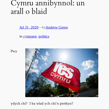
Cymru annibynnol: un
arall o blaid
Jul 31, 2020
—
Andrew Green
by
in
cymraeg
, 
politics
Pwy
ydych chi? I ba wlad ych chi’n perthyn?