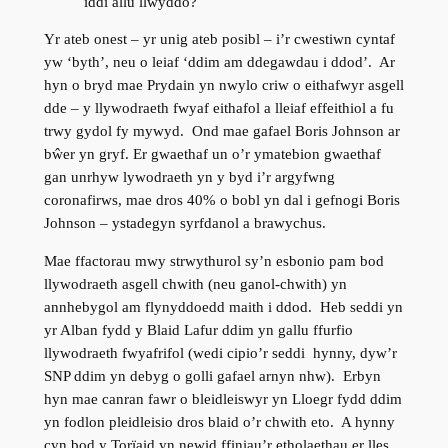
iddi allu llwyddo?
Yr ateb onest – yr unig ateb posibl – i’r cwestiwn cyntaf
yw ‘byth’, neu o leiaf ‘ddim am ddegawdau i ddod’. Ar
hyn o bryd mae Prydain yn nwylo criw o eithafwyr asgell
dde – y llywodraeth fwyaf eithafol a lleiaf effeithiol a fu
trwy gydol fy mywyd. Ond mae gafael Boris Johnson ar
bŵer yn gryf. Er gwaethaf un o’r ymatebion gwaethaf
gan unrhyw lywodraeth yn y byd i’r argyfwng
coronafirws, mae dros 40% o bobl yn dal i gefnogi Boris
Johnson – ystadegyn syrfdanol a brawychus.
Mae ffactorau mwy strwythurol sy’n esbonio pam bod
llywodraeth asgell chwith (neu ganol-chwith) yn
annhebygol am flynyddoedd maith i ddod. Heb seddi yn
yr Alban fydd y Blaid Lafur ddim yn gallu ffurfio
llywodraeth fwyafrifol (wedi cipio’r seddi hynny, dyw’r
SNP ddim yn debyg o golli gafael arnyn nhw). Erbyn
hyn mae canran fawr o bleidleiswyr yn Lloegr fydd ddim
yn fodlon pleidleisio dros blaid o’r chwith eto. A hynny
cyn bod y Torïaid yn newid ffiniau’r etholaethau er lles