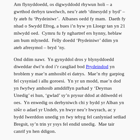
Am flynyddoedd, os digwyddodd rhywun holi – a
gwrthod derbyn tawelwch, neu’r ateb ‘dinesydd y byd’ –
fy ateb fu ‘Prydeiniwr’. Albanes oedd fy mam. Daeth fy
nhad o Swydd Efrog, a bues i’n byw yn Lloegr tan yn 21
mlwydd oed. Cymru fu fy nghartref ers hynny, heblaw
am bum mlynedd. Felly doedd ‘Prydeiniwr’ ddim yn
ateb afresymol – bryd ’ny.
Ond ddim nawr. Yn gynyddol dros y blynyddoedd
diweddar dwi’n dod i
’
r casgliad bod
Prydeindod
yn
broblem y mae’n amhosibl ei datrys. Mae’n rhy garpiog
fel cysyniad i allu goroesi. Yn yr un modd, mae’n dod
yn fwyfwy amhosib amddiffyn parhad y ‘Deyrnas
Unedig’ ei hun, ‘gwlad’ sy’n prysur ddod at ddiwedd ei
oes. Yn enwedig os derbyniwch chi y bydd yr Alban yn
siŵr o adael yr Undeb, yn hwyr neu’r hwyrach, ac y
bydd Iwerddon unedig yn fwy tebyg fel canlyniad setliad
Bregsit, sy’n trin yr ysys fel endid unedig. Mae tair
canrif yn hen ddigon.