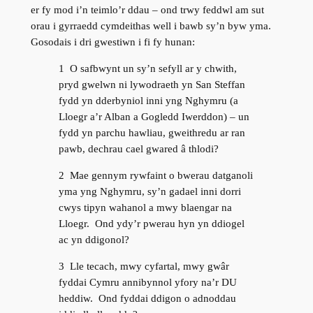
er fy mod i’n teimlo’r ddau – ond trwy feddwl am sut
orau i gyrraedd cymdeithas well i bawb sy’n byw yma.
Gosodais i dri gwestiwn i fi fy hunan:
1 O safbwynt un sy’n sefyll ar y chwith,
pryd gwelwn ni lywodraeth yn San Steffan
fydd yn dderbyniol inni yng Nghymru (a
Lloegr a’r Alban a Gogledd Iwerddon) – un
fydd yn parchu hawliau, gweithredu ar ran
pawb, dechrau cael gwared â thlodi?
2 Mae gennym rywfaint o bwerau datganoli
yma yng Nghymru, sy’n gadael inni dorri
cwys tipyn wahanol a mwy blaengar na
Lloegr. Ond ydy’r pwerau hyn yn ddiogel
ac yn ddigonol?
3 Lle tecach, mwy cyfartal, mwy gwâr
fyddai Cymru annibynnol yfory na’r DU
heddiw. Ond fyddai ddigon o adnoddau