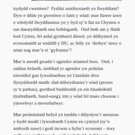
trydydd cwestiwn? Fyddai annibyniaeth yn llwyddiant?
Dyw e ddim yn gwestiwn o faint y wlad: mae llawer iawn
o wledydd llwyddiannus yn y byd sy’n llai na Chymru o
ran daearyddiaeth neu boblogaeth. Ond beth am y ffaith
bod Cymru, fel ardal gymharol dlawd, yn ddibynnol yn
economaidd ar weddill y DU, ac felly yn ‘derbyn’ mwy o
arian nag mae’n ei ‘gyfrannu’?
Mae’n anodd gwadu’r agendor ariannol hwn. Ond, i
raddau helaeth, tarddiad yr agendor yw polisïau
niweidiol gan lywodraethau yn Llundain dros
flynyddoedd maith: dad-ddiwydiannu’r wlad (proses
sy’n parhau), gwrthod buddsoddi yn ein hisadeiledd
(trafnidiaeth, band-eang), trin y wlad fel maes chwarae i
ymwelwyr a mewnfudwyr.
Mae pesimistiaid hefyd yn tueddu i ddiystyru’r mesurau
y bydd modd i lywodraeth Cymru eu cymryd (sy’n
amhosib nawr) i godi incwm a hybu’r economi – trwy