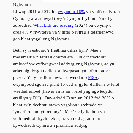
Nghymru.
Rhwng 2011 a 2017 bu
cwymp o 16%
yn y nifer o lyfrau
Cymraeg a werthwyd trwy’r Cyngor Llyfrau. Yn ôl yr
adroddiad
What kids are reading
(2024) bu cwymp o
dros 4% y flwyddyn yn y nifer o lyfrau a ddarllenwyd
gan blant ysgol yng Nghymru.
Beth sy’n esbonio’r ffeithiau diflas hyn? Mae’r
rhesymau’n niferus a chymhleth. Un o’r ffactorau
amlycaf yw cyflwr gwael addysg yng Nghymru, ac yn
arbennig dysgu darllen, at bwrpasau ymarferol ac er
pleser. Yn y profion mwyaf diweddar o
PISA
,
cwympodd sgoriau plant 15 oed ar gyfer darllen i’w lefel
waethaf erioed (llawer yn is na’r lefel yng ngwledydd
eraill yn y DU). Dywedodd Estyn yn 2012 fod 20% o
blant sy’n dechrau mewn ysgolion uwchradd yn
‘ymarferol anllythrennog’. Mae’r sefyllfa hon yn
wirioneddol drychinebus, ac yn dod ag anfri ar
Lywodraeth Cymru a’i pholisïau addysg.