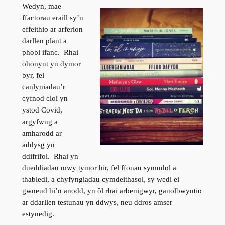
Wedyn, mae
ffactorau eraill sy’n
effeithio ar arferion
darllen plant a
phobl ifanc. Rhai
ohonynt yn dymor
byr, fel
canlyniadau’r
cyfnod cloi yn
ystod Covid,
argyfwng a
amharodd ar
addysg yn
ddifrifol. Rhai yn
dueddiadau mwy tymor hir, fel ffonau symudol a
thabledi, a chyfyngiadau cymdeithasol, sy wedi ei
gwneud hi’n anodd, yn ôl rhai arbenigwyr, ganolbwyntio
ar ddarllen testunau yn ddwys, neu ddros amser
estynedig.