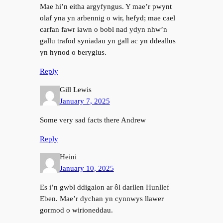
Mae hi’n eitha argyfyngus. Y mae’r pwynt
olaf yna yn arbennig o wir, hefyd; mae cael
carfan fawr iawn o bobl nad ydyn nhw’n
gallu trafod syniadau yn gall ac yn ddeallus
yn hynod o beryglus.
Reply
Gill Lewis
January 7, 2025
Some very sad facts there Andrew
Reply
Heini
January 10, 2025
Es i’n gwbl ddigalon ar ôl darllen Hunllef
Eben. Mae’r dychan yn cynnwys llawer
gormod o wirioneddau.