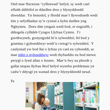
Ond mae ffactorau ‘cyflenwad’ hefyd, sy wedi cael
effaith ddifrifol ar ddarllen dros y blynyddoedd
diweddar. Yn benodol, y ffordd mae’r llywodraeth wedi
trin y sefydliadau sy’n cynnal a hybu darllen yng
Nghymru. Does dim ymgais wedi bod, er engraifft, i
ddiogelu cyllideb Cyngor Llyfrau Cymru. I’r
gwrthwyneb, gostyngodd hi’n sylweddol, fel bod y
grantiau i gyhoeddwyr wedi’u cwtogi’n sylweddol. Y
canlyniad yw bod llai o lyfrau yn cael eu cyhoeddi, ac
mae
nifer o gyhoeddwyr
wedi rhybuddio eu bod mewn
perygl o fynd allan o fusnes. Mae’n fwy na phosib y
gallai siopau llyfrau lleol hefyd wynebu problemau yn
cadw’r ddysgl yn wastad dros y blynyddoedd nesaf.
Fe