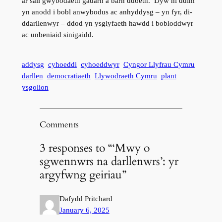
ar sail gwybodaeth gadarn a barn ddoeth. Dyw hi ddim
yn anodd i bobl anwybodus ac anhyddysg – yn fyr, di-
ddarllenwyr – ddod yn ysglyfaeth hawdd i bobloddwyr
ac unbeniaid sinigaidd.
addysg
cyhoeddi
cyhoeddwyr
Cyngor Llyfrau Cymru
darllen
democratiaeth
Llywodraeth Cymru
plant
ysgolion
Comments
3 responses to “‘Mwy o
sgwennwrs na darllenwrs’: yr
argyfwng geiriau”
Dafydd Pritchard
January 6, 2025