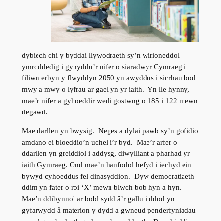
dybiech chi y byddai llywodraeth sy’n wirioneddol
ymroddedig i gynyddu’r nifer o siaradwyr Cymraeg i
filiwn erbyn y flwyddyn 2050 yn awyddus i sicrhau bod
mwy a mwy o lyfrau ar gael yn yr iaith. Yn lle hynny,
mae’r nifer a gyhoeddir wedi gostwng o 185 i 122 mewn
degawd.
Mae darllen yn bwysig. Neges a dylai pawb sy’n gofidio
amdano ei bloeddio’n uchel i’r byd. Mae’r arfer o
ddarllen yn greiddiol i addysg, diwylliant a pharhad yr
iaith Gymraeg. Ond mae’n hanfodol hefyd i iechyd ein
bywyd cyhoeddus fel dinasyddion. Dyw democratiaeth
ddim yn fater o roi ‘X’ mewn blwch bob hyn a hyn.
Mae’n ddibynnol ar bobl sydd â’r gallu i ddod yn
gyfarwydd â materion y dydd a gwneud penderfyniadau