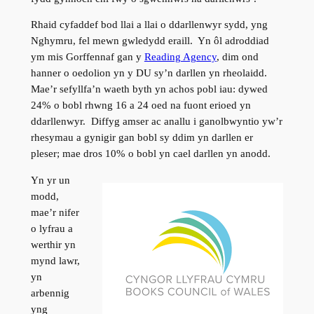
Rhaid cyfaddef bod llai a llai o ddarllenwyr sydd, yng
Nghymru, fel mewn gwledydd eraill. Yn ôl adroddiad
ym mis Gorffennaf gan y
Reading Agency
, dim ond
hanner o oedolion yn y DU sy’n darllen yn rheolaidd.
Mae’r sefyllfa’n waeth byth yn achos pobl iau: dywed
24% o bobl rhwng 16 a 24 oed na fuont erioed yn
ddarllenwyr. Diffyg amser ac anallu i ganolbwyntio yw’r
rhesymau a gynigir gan bobl sy ddim yn darllen er
pleser; mae dros 10% o bobl yn cael darllen yn anodd.
Yn yr un
modd,
mae’r nifer
o lyfrau a
werthir yn
mynd lawr,
yn
arbennig
yng