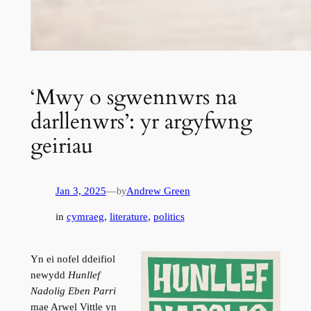
‘Mwy o sgwennwrs na
darllenwrs’: yr argyfwng
geiriau
Jan 3, 2025
—
Andrew Green
by
in
cymraeg
, 
literature
, 
politics
Yn ei nofel ddeifiol
newydd
Hunllef
Nadolig Eben Parri
mae Arwel Vittle yn