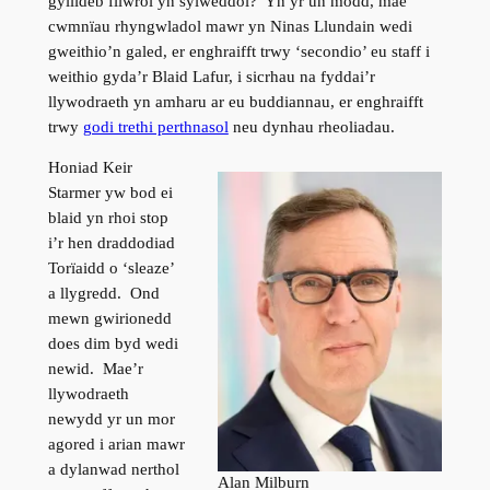
gyllideb filwrol yn sylweddol? Yn yr un modd, mae
cwmnïau rhyngwladol mawr yn Ninas Llundain wedi
gweithio’n galed, er enghraifft trwy ‘secondio’ eu staff i
weithio gyda’r Blaid Lafur, i sicrhau na fyddai’r
llywodraeth yn amharu ar eu buddiannau, er enghraifft
trwy
godi trethi perthnasol
neu dynhau rheoliadau.
Honiad Keir
Starmer yw bod ei
blaid yn rhoi stop
i’r hen draddodiad
Torïaidd o ‘sleaze’
a llygredd. Ond
mewn gwirionedd
does dim byd wedi
newid. Mae’r
llywodraeth
newydd yr un mor
agored i arian mawr
a dylanwad nerthol
Alan Milburn