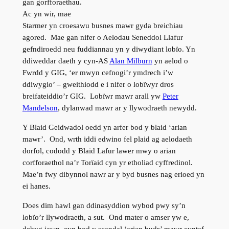
gan gorfforaethau.
Ac yn wir, mae
Starmer yn croesawu busnes mawr gyda breichiau
agored. Mae gan nifer o Aelodau Seneddol Llafur
gefndiroedd neu fuddiannau yn y diwydiant lobïo. Yn
ddiweddar daeth y cyn-AS
Alan Milburn
yn aelod o
Fwrdd y GIG, ‘er mwyn cefnogi’r ymdrech i’w
ddiwygio’ – gweithiodd e i nifer o lobïwyr dros
breifateiddio’r GIG. Lobïwr mawr arall yw
Peter
Mandelson
, dylanwad mawr ar y llywodraeth newydd.
Y Blaid Geidwadol oedd yn arfer bod y blaid ‘arian
mawr’. Ond, wrth iddi edwino fel plaid ag aelodaeth
dorfol, cododd y Blaid Lafur lawer mwy o arian
corfforaethol na’r Torïaid cyn yr etholiad cyffredinol.
Mae’n fwy dibynnol nawr ar y byd busnes nag erioed yn
ei hanes.
Does dim hawl gan ddinasyddion wybod pwy sy’n
lobïo’r llywodraeth, a sut. Ond mater o amser yw e,