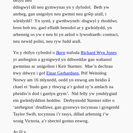
hefyd heb
ddisgwyl tâl neu gymwynas yn y dyfodol. Beth yw
anrheg, gan unigolyn neu gwmni neu grŵp arall, i
wleidydd? Yn syml, y gwrthwyneb: disgwyl y rhoddwr,
bron bob tro, gael effaith benodol ar y gwleidydd, yn
arbennig os yw e neu hi yn aelod o lywodraeth: contract,
neu newid polisi, neu ryw fudd arall.
Yn y rhifyn cyfredol o
Barn
trafoda
Richard Wyn Jones
yr anrhegion a gynigwyd yn ddiweddar gan wahanol
gwmnïau ac unigolion i Keir Starmer. Mae’n dechrau
trwy ddwyn i gof
Einar Gerhardsen
, Prif Weinidog
Norwy am 16 mlynedd, oedd yn enwog am beidio â
chael ei ‘hudo gan y rhwysg a’r golud sy’n amlach na
pheidio’n dod i ganlyn grym’. Nid felly yw ymddygiad
ein gwleidyddion heddiw. Derbyniodd Starmer nifer o
‘anrhegion’ drudfawr, gan gynnwys tocynnau i gyngerdd
Taylor Swift, tocynnau i’r rasys, dillad arbennig i’w
wraig Victoria, a’r sbectol gostus enwog.
Ar ôl y