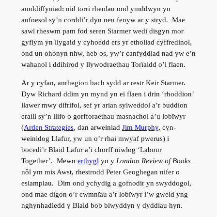
amddiffyniad: nid torri rheolau ond ymddwyn yn
anfoesol sy’n corddi’r dyn neu fenyw ar y stryd. Mae
sawl rheswm pam fod seren Starmer wedi disgyn mor
gyflym yn llygaid y cyhoedd ers yr etholiad cyffredinol,
ond un ohonyn nhw, heb os, yw’r canfyddiad nad yw e’n
wahanol i ddihirod y llywodraethau Torïaidd o’i flaen.
Ar y cyfan, anrhegion bach sydd ar restr Keir Starmer.
Dyw Richard ddim yn mynd yn ei flaen i drin ‘rhoddion’
llawer mwy difrifol, sef yr arian sylweddol a’r buddion
eraill sy’n llifo o gorfforaethau masnachol a’u lobïwyr
(
Arden Strategies
, dan arweiniad
Jim Murphy
, cyn-
weinidog Llafur, yw un o’r rhai mwyaf pwerus) i
bocedi’r Blaid Lafur a’i chorff niwlog ‘Labour
Together’. Mewn
erthygl
yn y
London Review of Books
nôl ym mis Awst, rhestrodd Peter Geoghegan nifer o
esiamplau. Dim ond ychydig a gofnodir yn swyddogol,
ond mae digon o’r cwmnïau a’r lobïwyr i’w gweld yng
nghynhadledd y Blaid bob blwyddyn y dyddiau hyn.