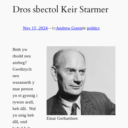
Dros sbectol Keir Starmer
Nov 15, 2024
—
Andrew Green
in
politics
by
Beth yw
rhodd neu
anrheg?
Gwrthrych
neu
wasanaeth y
mae person
yn ei gynnig i
rywun arall,
heb dâl. Nid
yn unig heb
Einar Gerhardsen
dâl, ond