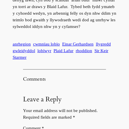
debyg iawn, cyn bod y scandal ‘arian budr’ mawr cyntaf
yn torri ar draws y Blaid Lafur. Tybed beth fydd ymateb
y cyhoedd wedyn, yn arbennig felly os dyn nhw ddim yn
teimlo bod gwaith y llywodraeth wedi dod ag unrhyw les
sylweddol iddyn nhw yn y cyfamser?
anrhegion
cwmnïau lobïo
Einar Gerhardsen
llygredd
gwleidyddol
lobïwyr
Plaid Lafur
rhoddion
Sir Keir
Starmer
Comments
Leave a Reply
Your email address will not be published.
Required fields are marked
*
Comment
*