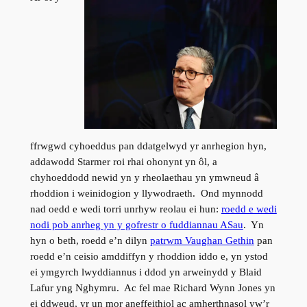
ffrwgwd cyhoeddus pan ddatgelwyd yr anrhegion hyn,
addawodd Starmer roi rhai ohonynt yn ôl, a
chyhoeddodd newid yn y rheolaethau yn ymwneud â
rhoddion i weinidogion y llywodraeth. Ond mynnodd
nad oedd e wedi torri unrhyw reolau ei hun:
roedd e wedi
nodi pob anrheg yn y gofrestr o fuddiannau ASau
. Yn
hyn o beth, roedd e’n dilyn
patrwm Vaughan Gethin
pan
roedd e’n ceisio amddiffyn y rhoddion iddo e, yn ystod
ei ymgyrch lwyddiannus i ddod yn arweinydd y Blaid
Lafur yng Nghymru. Ac fel mae Richard Wynn Jones yn
ei ddweud, yr un mor aneffeithiol ac amherthnasol yw’r