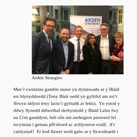
Arden Straegies
Mae’r cwmnïau gamblo mawr yn dylanwadu ar y Blaid
ers blynyddoedd (Tony Blair oedd yn gyfrifol am roi’r
ffrwyn iddynt trwy lacio’r gyfraith ar fetio). Yn ystod y
ddwy flynedd ddiwethaf derbyniodd y Blaid Lafur fwy
na £1m ganddynt, heb sôn am anrhegion personol fel
tocynnau i gemau pêl-droed ac achlysuron eraill. A’r
canlyniad? Er bod llawer wedi galw ar y llywodraeth i