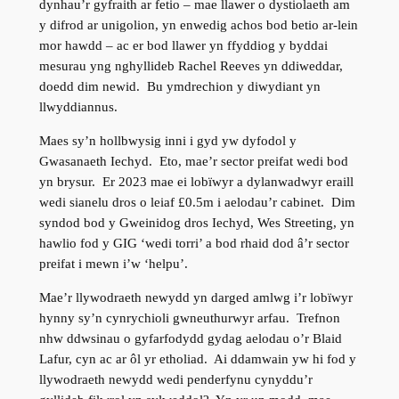
dynhau’r gyfraith ar fetio – mae llawer o dystiolaeth am
y difrod ar unigolion, yn enwedig achos bod betio ar-lein
mor hawdd – ac er bod llawer yn ffyddiog y byddai
mesurau yng nghyllideb Rachel Reeves yn ddiweddar,
doedd dim newid. Bu ymdrechion y diwydiant yn
llwyddiannus.
Maes sy’n hollbwysig inni i gyd yw dyfodol y
Gwasanaeth Iechyd. Eto, mae’r sector preifat wedi bod
yn brysur. Er 2023 mae ei lobïwyr a dylanwadwyr eraill
wedi sianelu dros o leiaf £0.5m i aelodau’r cabinet. Dim
syndod bod y Gweinidog dros Iechyd, Wes Streeting, yn
hawlio fod y GIG ‘wedi torri’ a bod rhaid dod â’r sector
preifat i mewn i’w ‘helpu’.
Mae’r llywodraeth newydd yn darged amlwg i’r lobïwyr
hynny sy’n cynrychioli gwneuthurwyr arfau. Trefnon
nhw ddwsinau o gyfarfodydd gydag aelodau o’r Blaid
Lafur, cyn ac ar ôl yr etholiad. Ai ddamwain yw hi fod y
llywodraeth newydd wedi penderfynu cynyddu’r